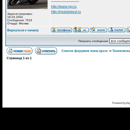
------------------------
http://www.rgv.ru
http://mobiletrest.ru
Зарегистрирован:
18.03.2004
Сообщения: 7616
Откуда: Москва
Вернуться к началу
Показать сообщения:
Список форумов www.rgv.ru
->
Техническ
Страница
1
из
1
Powered by
ph