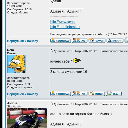
Удачи!
Зарегистрирован:
_________________
18.03.2004
Сообщения: 7616
Админ я... Админ! :)
Откуда: Москва
------------------------
http://www.rgv.ru
http://mobiletrest.ru
Последний раз редактировалось: Alexus (07 Авг 2009 1
Вернуться к началу
Rem
Добавлено: 02 Мар 2007 01:12
Заголовок сообщен
Пахан
ничего себе
_________________
2 колеса лучше чем 16
Зарегистрирован:
04.08.2004
Сообщения: 453
Откуда: из гаража
Вернуться к началу
Alexus
Добавлено: 02 Мар 2007 01:16
Заголовок сообщен
Site Admin
ага... а зато ни одного бота не было :)
_________________
Админ я... Админ! :)