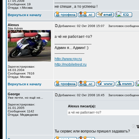
_________________
17.05.2008
Сообщения: 19
не спеши , а то успееш !
Откуда: г.Москва
Вернуться к началу
Alexus
Добавлено: 02 Окт 2008 15:07
Заголовок сообщени
Site Admin
а чё не работает-то?
_________________
Админ я... Админ! :)
------------------------
http://www.rgv.ru
http://mobiletrest.ru
Зарегистрирован:
18.03.2004
Сообщения: 7616
Откуда: Москва
Вернуться к началу
George
Добавлено: 02 Окт 2008 16:45
Заголовок сообщени
Уже почти, но ещё не...
Зарегистрирован:
Alexus писал(а):
31.01.2005
Сообщения: 1142
а чё не работает-то?
Откуда: Медведково
Ты сервис или вопросы пришел задавать?