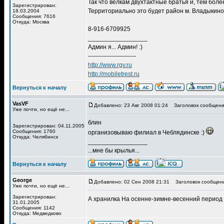
Так что велкам двухтактные братья и, тем боле
Зарегистрирован:
Территориально это будет район м. Владыкино
18.03.2004
Сообщения: 7616
Откуда: Москва
8-916-6709925
_________________
Админ я... Админ! :)
------------------------
http://www.rgv.ru
http://mobiletrest.ru
Вернуться к началу
VasVF
Добавлено: 23 Авг 2008 01:24
Заголовок сообщени
Уже почти, но ещё не...
блин
Зарегистрирован: 04.11.2005
Сообщения: 1760
организовываю филиал в Чеблядинске :)
Откуда: Челябинск
_________________
...мне бы крылья...
Вернуться к началу
George
Добавлено: 02 Сен 2008 21:31
Заголовок сообщен
Уже почти, но ещё не...
Зарегистрирован:
А хранилка На осенне-зимне-весенний период 
31.01.2005
Сообщения: 1142
Откуда: Медведково