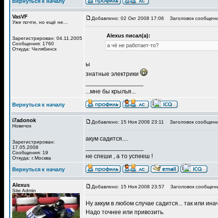
Вернуться к началу
VasVF
Добавлено: 02 Окт 2008 17:06
Заголовок сообщени
Уже почти, но ещё не...
Alexus писал(а):
Зарегистрирован: 04.11.2005
Сообщения: 1760
а чё не работает-то?
Откуда: Челябинск
ы
знатные электрики
_________________
...мне бы крылья...
Вернуться к началу
i7adonok
Добавлено: 15 Ноя 2008 23:11
Заголовок сообщени
Новичок
акум садится....
Зарегистрирован:
_________________
17.05.2008
Сообщения: 19
не спеши , а то успееш !
Откуда: г.Москва
Вернуться к началу
Alexus
Добавлено: 15 Ноя 2008 23:57
Заголовок сообщени
Site Admin
Ну аккум в любом случае садится... так или инач
Надо точнее или привозить.