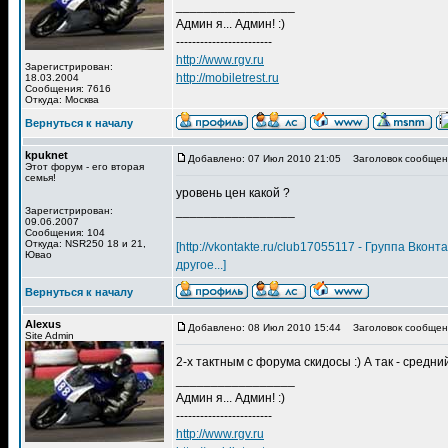
_________________
Админ я... Админ! :)
------------------------
http://www.rgv.ru
Зарегистрирован:
http://mobiletrest.ru
18.03.2004
Сообщения: 7616
Откуда: Москва
Вернуться к началу
kpuknet
Добавлено: 07 Июл 2010 21:05
Заголовок сообщен
Этот форум - его вторая
семья!
уровень цен какой ?
_________________
Зарегистрирован:
09.06.2007
Сообщения: 104
Откуда: NSR250 18 и 21,
[http://vkontakte.ru/club17055117 - Группа Вкон
Ювао
другое...]
Вернуться к началу
Alexus
Добавлено: 08 Июл 2010 15:44
Заголовок сообщен
Site Admin
2-х тактным с форума скидосы :) А так - средний
_________________
Админ я... Админ! :)
------------------------
http://www.rgv.ru