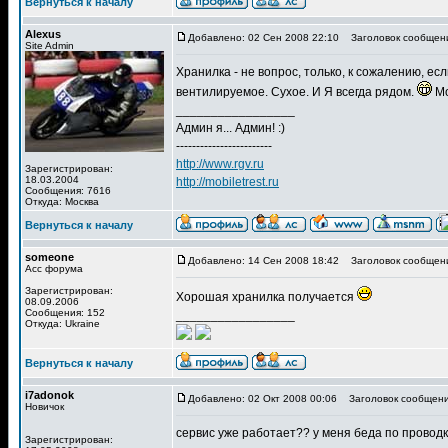
Вернуться к началу
Alexus
Добавлено: 02 Сен 2008 22:10
Заголовок сообщен
Site Admin
Хранилка - не вопрос, только, к сожалению, ес
вентилируемое. Сухое. И Я всегда рядом.
Мо
_________________
Админ я... Админ! :)
------------------------
http://www.rgv.ru
Зарегистрирован:
18.03.2004
http://mobiletrest.ru
Сообщения: 7616
Откуда: Москва
Вернуться к началу
someone
Добавлено: 14 Сен 2008 18:42
Заголовок сообщен
Асс форума
Зарегистрирован:
Хорошая хранилка получается
08.09.2006
Сообщения: 152
_________________
Откуда: Ukraine
Вернуться к началу
i7adonok
Добавлено: 02 Окт 2008 00:06
Заголовок сообщени
Новичок
сервис уже работает?? у меня беда по проводке,
Зарегистрирован: