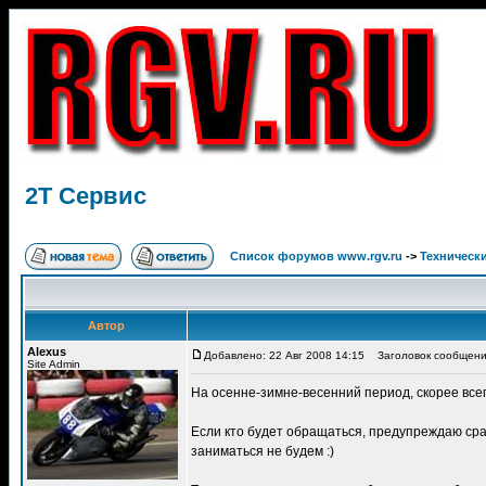
2Т Сервис
Список форумов www.rgv.ru
->
Техническ
Автор
Alexus
Добавлено: 22 Авг 2008 14:15
Заголовок сообщения
Site Admin
На осенне-зимне-весенний период, скорее всег
Если кто будет обращаться, предупреждаю сраз
заниматься не будем :)