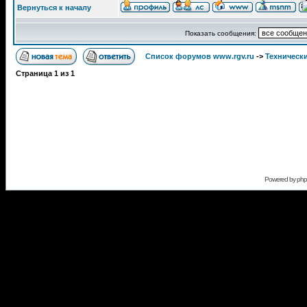
Вернуться к началу
Показать сообщения:
Список форумов www.rgv.ru
->
Техническ
Страница
1
из
1
Powered by
ph