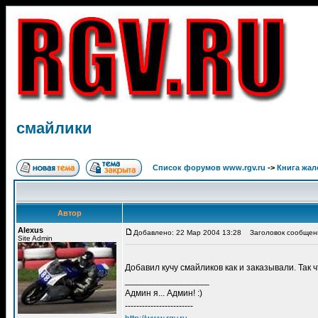
смайлики
Список форумов www.rgv.ru
->
Книга жал
Автор
Alexus
Добавлено: 22 Мар 2004 13:28
Заголовок сообщен
Site Admin
Добавил кучу смайликов как и заказывали. Так 
_________________
Админ я... Админ! :)
------------------------