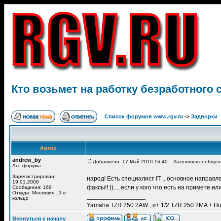
Кто возьмет на работку безработного 
Список форумов www.rgv.ru
->
Задворки
Автор
andrew_by
Добавлено: 17 Май 2010 16:40
Заголовок сообщения
Асс форума
Зарегистрирован:
народ! Есть специалист IT .. основное направл
19.01.2009
факсы!! )).... если у кого что есть на примете и
Сообщения: 168
Откуда: Московия.. 3-е
_________________
кольцо
Yamaha TZR 250 2AW , и+ 1/2 TZR 250 2MA + Ho
Вернуться к началу