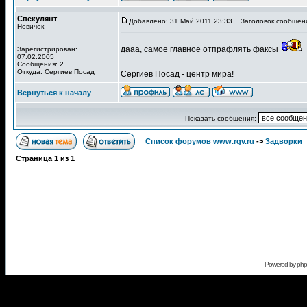
Спекулянт
Добавлено: 31 Май 2011 23:33
Заголовок сообщен
Новичок
дааа, самое главное отпрафлять факсы
Зарегистрирован:
07.02.2005
_________________
Сообщения: 2
Откуда: Сергиев Посад
Сергиев Посад - центр мира!
Вернуться к началу
Показать сообщения:
Список форумов www.rgv.ru
->
Задворки
Страница
1
из
1
Powered by
ph