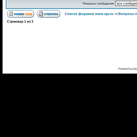
Показать сообщения:
Список форумов www.rgv.ru
->
Вопросы п
Страница
1
из
1
Powered by
ph