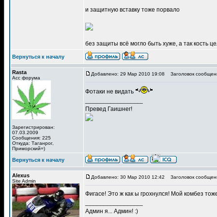
и защитную вставку тоже порвало
без защиты всё могло быть хуже, а так кость цел
Вернуться к началу
Rasta
Добавлено: 29 Мар 2010 19:08
Заголовок сообщен
Асс форума
Фотаки не видать
_________________
Превед Гаишнег!
Зарегистрирован:
07.03.2009
Сообщения: 225
Откуда: Таганрог,
Приморский=)
Вернуться к началу
Alexus
Добавлено: 30 Мар 2010 12:42
Заголовок сообщен
Site Admin
Фигасе! Это ж как ы грохнулся! Мой комбез тож
_________________
Админ я... Админ! :)