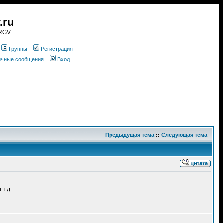
.ru
GV...
Группы
Регистрация
личные сообщения
Вход
Предыдущая тема
::
Следующая тема
 т.д.