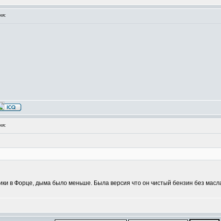
ия:
ия:
ники в Форце, дыма было меньше. Была версия что он чистый бензин без масла