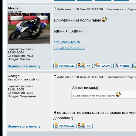
Alexus
Добавлено: 10 Фев 2010 14:39
Заголовок сообщен
Site Admin
а ликуиииииии молли гавно
_________________
Админ я... Админ! :)
------------------------
http://www.rgv.ru
http://mobiletrest.ru
Зарегистрирован:
18.03.2004
Сообщения: 7616
Откуда: Москва
Вернуться к началу
George
Добавлено: 10 Фев 2010 18:53
Заголовок сообщен
Уже почти, но ещё не...
Зарегистрирован:
Alexus писал(а):
31.01.2005
Сообщения: 1142
а ликуиииииии молли гавно
Откуда: Медведково
Я не эксперт, но когда картер заправил все ми
добавлял :)
Вернуться к началу