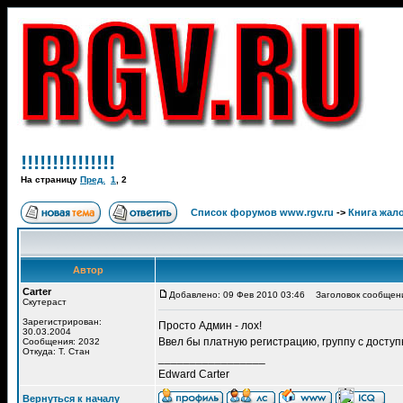
!!!!!!!!!!!!!!!
На страницу
Пред.
1
,
2
Список форумов www.rgv.ru
->
Книга жал
Автор
Carter
Добавлено: 09 Фев 2010 03:46
Заголовок сообщен
Скутераст
Зарегистрирован:
Просто Админ - лох!
30.03.2004
Ввел бы платную регистрацию, группу с доступн
Сообщения: 2032
Откуда: Т. Стан
_________________
Edward Carter
Вернуться к началу