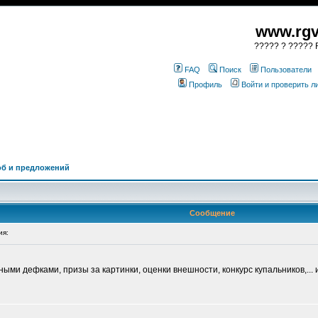
www.rgv
????? ? ????? R
FAQ
Поиск
Пользователи
Профиль
Войти и проверить 
об и предложений
Сообщение
ия:
ыми дефками, призы за картинки, оценки внешности, конкурс купальников,... и