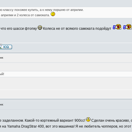
по классу похожее купить, а к нему поршню от априлии.
 априлии и 2 колеса от самоката.
к что его шасси фтопку
Колеса не от всякого самоката подойдут
ия:
ый!
ия:
ре заделанном. Какой-то кортежный вариант 900сс!
Сделан очень красиво, с
я на Yamaha DragStrar 400, вот это машинка! Я не любитель чопперов, но это