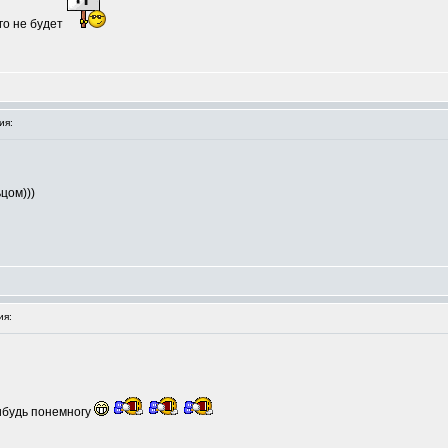
го не будет
ия:
цом)))
ия:
ибудь понемногу