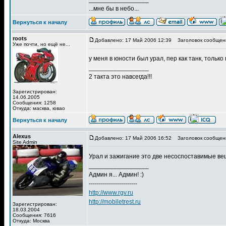
...мне бы в небо...
Вернуться к началу
roots
Добавлено: 17 Май 2006 12:39
Заголовок сообщен
Уже почти, но ещё не...
у меня в юности был урал, пер как танк, тольк
_________________
2 такта это навсегда!!!
Зарегистрирован:
14.06.2005
Сообщения: 1258
Откуда: масква, ювао
Вернуться к началу
Alexus
Добавлено: 17 Май 2006 16:52
Заголовок сообщен
Site Admin
Урал и зажигание это две несоспоставимые в
_________________
Админ я... Админ! :)
------------------------
http://www.rgv.ru
http://mobiletrest.ru
Зарегистрирован:
18.03.2004
Сообщения: 7616
Откуда: Москва