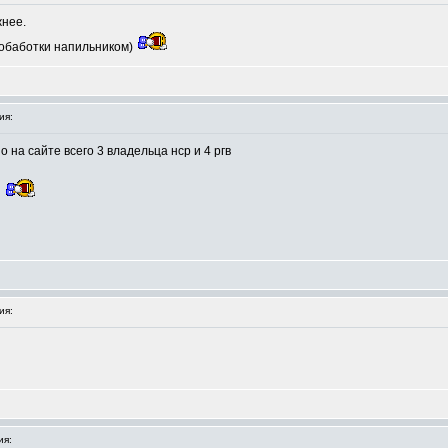
жнее.
 обаботки напильником)
ия:
 на сайте всего 3 владельца нср и 4 ргв
ия:
ия: