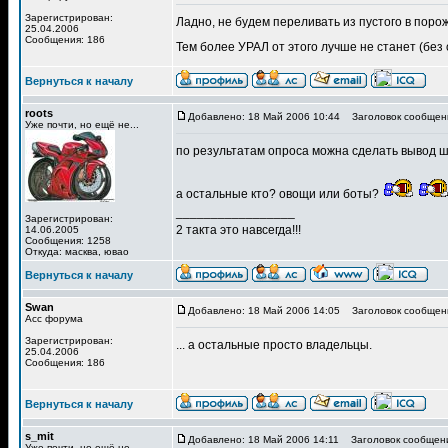
Зарегистрирован:
Ладно, не будем переливать из пустого в поро
25.04.2006
Сообщения: 186
Тем более УРАЛ от этого лучше не станет (без
Вернуться к началу
roots
Добавлено: 18 Май 2006 10:44
Заголовок сообщен
Уже почти, но ещё не...
по результатам опроса можна сделать вывод шо
а остальные кто? овощи или боты?
_________________
Зарегистрирован:
2 такта это навсегда!!!
14.06.2005
Сообщения: 1258
Откуда: масква, ювао
Вернуться к началу
Swan
Добавлено: 18 Май 2006 14:05
Заголовок сообщен
Асс форума
Зарегистрирован:
... а остальные просто владельцы.
25.04.2006
Сообщения: 186
Вернуться к началу
s_mit
Добавлено: 18 Май 2006 14:11
Заголовок сообщен
Уже почти, но ещё не...