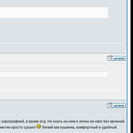
 аэрографией, в хроме итд. Но ехать на нем я лично не смог без мучений.
т мотик просто сразил
Легкий как пушинка, комфортный и удобный.