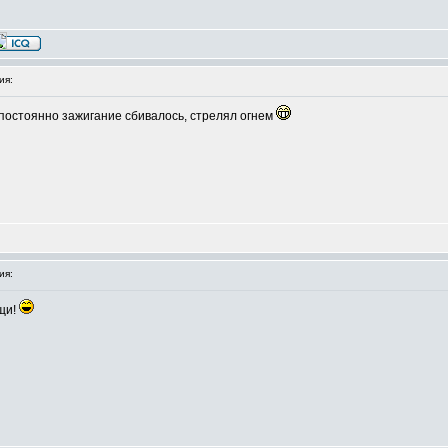
ия:
о постоянно зажигание сбивалось, стрелял огнем
ия:
ещи!