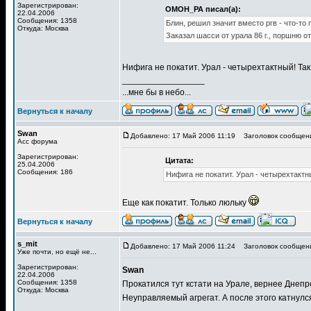
Зарегистрирован:
OMOH_PA писал(а):
22.04.2006
Сообщения: 1358
Блин, решил значит вместо ргв - что-то 
Откуда: Москва
Заказал шасси от урала 86 г., поршню от
Нифига не покатит. Урал - четырехтактный! Та
_________________
...мне бы в небо...
Вернуться к началу
Swan
Добавлено: 17 Май 2006 11:19
Заголовок сообщен
Асс форума
Зарегистрирован:
Цитата:
25.04.2006
Сообщения: 186
Нифига не покатит. Урал - четырехтактн
Еще как покатит. Только люльку
Вернуться к началу
s_mit
Добавлено: 17 Май 2006 11:24
Заголовок сообщен
Уже почти, но ещё не...
Зарегистрирован:
Swan
22.04.2006
Сообщения: 1358
Прокатился тут кстати на Урале, вернее Днеп
Откуда: Москва
Неуправляемый агрегат. А после этого катнулс
_________________