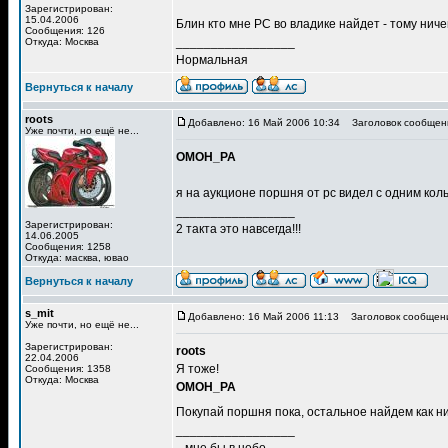
Зарегистрирован:
15.04.2006
Блин кто мне РС во владике найдет - тому ниче
Сообщения: 126
_________________
Откуда: Москва
Нормальная
Вернуться к началу
roots
Добавлено: 16 Май 2006 10:34
Заголовок сообщен
Уже почти, но ещё не...
OMOH_PA
я на аукционе поршня от рс видел с одним коль
_________________
Зарегистрирован:
2 такта это навсегда!!!
14.06.2005
Сообщения: 1258
Откуда: масква, ювао
Вернуться к началу
s_mit
Добавлено: 16 Май 2006 11:13
Заголовок сообщен
Уже почти, но ещё не...
Зарегистрирован:
roots
22.04.2006
Я тоже!
Сообщения: 1358
Откуда: Москва
OMOH_PA
Покупай поршня пока, остальное найдем как н
_________________