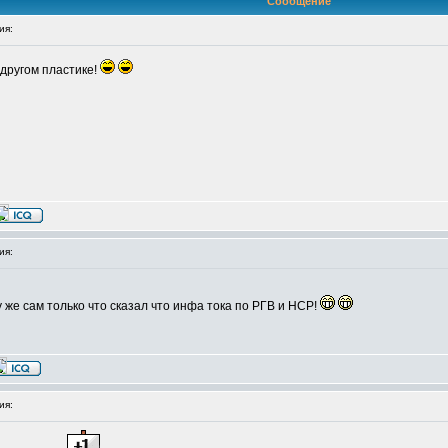
Сообщение
ия:
 другом пластике!
ия:
му же сам только что сказал что инфа тока по РГВ и НСР!
ия: