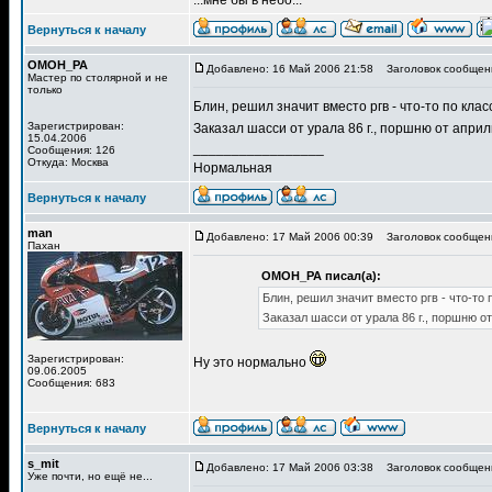
...мне бы в небо...
Вернуться к началу
OMOH_PA
Добавлено: 16 Май 2006 21:58
Заголовок сообщен
Мастер по столярной и не
только
Блин, решил значит вместо ргв - что-то по кла
Зарегистрирован:
Заказал шасси от урала 86 г., поршню от април
15.04.2006
_________________
Сообщения: 126
Откуда: Москва
Нормальная
Вернуться к началу
man
Добавлено: 17 Май 2006 00:39
Заголовок сообщен
Пахан
OMOH_PA писал(а):
Блин, решил значит вместо ргв - что-то 
Заказал шасси от урала 86 г., поршню от
Зарегистрирован:
Ну это нормально
09.06.2005
Сообщения: 683
Вернуться к началу
s_mit
Добавлено: 17 Май 2006 03:38
Заголовок сообщен
Уже почти, но ещё не...