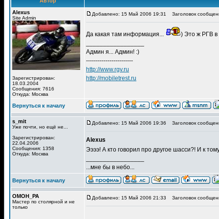
Автор
Alexus
Добавлено: 15 Май 2006 19:31
Заголовок сообщен
Site Admin
Да какая там информация...
) Это ж РГВ в
_________________
Админ я... Админ! :)
------------------------
http://www.rgv.ru
http://mobiletrest.ru
Зарегистрирован:
18.03.2004
Сообщения: 7616
Откуда: Москва
Вернуться к началу
s_mit
Добавлено: 15 Май 2006 19:36
Заголовок сообщен
Уже почти, но ещё не...
Зарегистрирован:
Alexus
22.04.2006
Сообщения: 1358
Ээээ! А кто говорил про другое шасси?! И к то
Откуда: Москва
_________________
...мне бы в небо...
Вернуться к началу
OMOH_PA
Добавлено: 15 Май 2006 21:33
Заголовок сообщен
Мастер по столярной и не
только