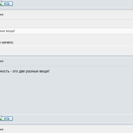
ия:
мые вещи!
 ничего.
ия:
ность - это две разные вещи!
ия: