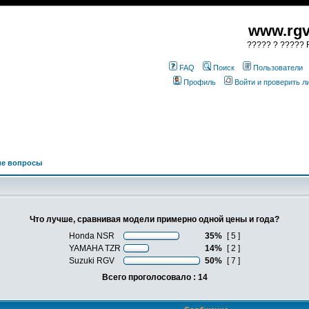
www.rgv
????? ? ????? R
FAQ
Поиск
Пользователи
Профиль
Войти и проверить 
ие вопросы
Что лучше, сравнивая модели примерно одной цены и года?
Honda NSR
35%
[ 5 ]
YAMAHA TZR
14%
[ 2 ]
Suzuki RGV
50%
[ 7 ]
Всего проголосовало : 14