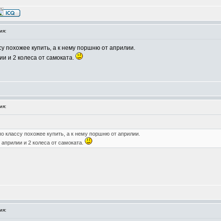
ия:
ссу похожее купить, а к нему поршню от априлии.
ии и 2 колеса от самоката.
ия:
по классу похожее купить, а к нему поршню от априлии.
 априлии и 2 колеса от самоката.
ия: