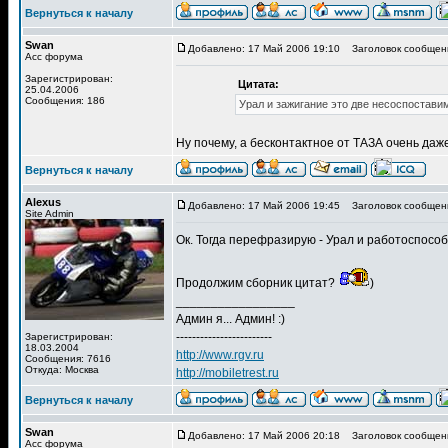
Вернуться к началу
Swan
Добавлено: 17 Май 2006 19:10
Заголовок сообщен
Асс форума
Зарегистрирован:
Цитата:
25.04.2006
Сообщения: 186
Урал и зажигание это две несоспостави
Ну почему, а бесконтактное от ТАЗА очень даже
Вернуться к началу
Alexus
Добавлено: 17 Май 2006 19:45
Заголовок сообщен
Site Admin
Ок. Тогда перефразирую - Урал и работоспособ
Продолжим сборник цитат?
)
_________________
Админ я... Админ! :)
------------------------
Зарегистрирован:
18.03.2004
http://www.rgv.ru
Сообщения: 7616
Откуда: Москва
http://mobiletrest.ru
Вернуться к началу
Swan
Добавлено: 17 Май 2006 20:18
Заголовок сообщен
Асс форума