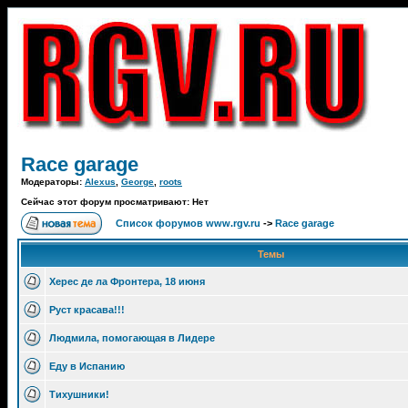
Race garage
Модераторы:
Alexus
,
George
,
roots
Сейчас этот форум просматривают: Нет
Список форумов www.rgv.ru
->
Race garage
Темы
Херес де ла Фронтера, 18 июня
Руст красава!!!
Людмила, помогающая в Лидере
Еду в Испанию
Тихушники!