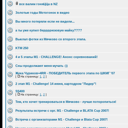
все валим гоняЦЦа в NZ
Золотые годы Мотогонок в видео
Вы много потеряли если не видели...
а ты уже купил беррррюзовую майку????
Выклал фотки из Мячково со второго этапа.
KTM 250
4 и 5 этапы M1 - CHALLENGE! Анонс соревнований!
Сны продолжают меня мучать :))
Жека Чуриков=4RR - ПОБЕДИТЕЛЬ первого этапа по ШКМГ '07
[
На страницу:
1
,
2
]
2 этап M1 - Challenge! 14 июня, картодром "Лидер"!
SS400
[
На страницу:
1
,
2
]
Тем, кто хочет тренироваться в Мячково - лучше поторопиться!
Результаты встречи с орг. M1 - Challenge и BLATA Cup 2007!
Встреча с организаторами M1 - Challenge и Blata Cup 2007!