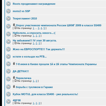
Roots продинамил награждение
moto2 vs SSP
Техрегламент 2010
Опрос участников чемпионата России ШКМГ 2009 в классе SS400
[
На страницу:
1
...
3
,
4
,
5
]
Наболело, а спросить некого...:(
[
На страницу:
1
,
2
,
3
]
Не забываем!!! IV этап 30 августа.
[
На страницу:
1
,
2
,
3
]
Жэко на ЕВРОСПОРТЕ!!! Так держать!!!
кстати о кольцах на РГВ...
7-8 июня в Киеве прошли 1й и 2й этапы Чемпионата Украины
ДА ДЕТКА!!!
Перекличка
[
На страницу:
1
,
2
]
борьба с тухляком в Гараже
Кубок MOTUL для класса SS400 - уже реальность!
400'08
[
На страницу:
1
,
2
,
3
]