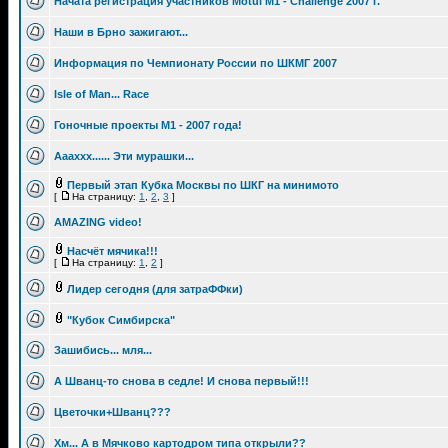
Начата регистрация участников Motul M1 - Challenge 2007 г.
Наши в Брно зажигают...
Информация по Чемпионату России по ШКМГ 2007
Isle of Man... Race
Гоночные проекты M1 - 2007 года!
Аааххх...... Эти мурашки...
Первый этап Кубка Москвы по ШКГ на минимото
[
На страницу:
1
,
2
,
3
]
AMAZING video!
Насчёт мячика!!!
[
На страницу:
1
,
2
]
Лидер сегодня (для затраФФки)
"Кубок Симбирска"
Зашибись... мля...
А Шванц-то снова в седле! И снова первый!!!
Цветочки+Шванц???
Хм... А в Мячково картодром типа открыли??