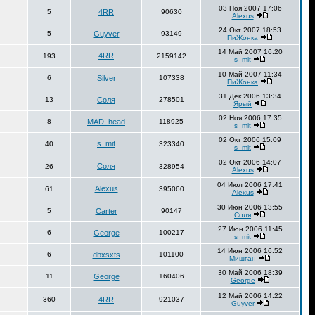
03 Ноя 2007 17:06
5
4RR
90630
Alexus
24 Окт 2007 18:53
5
Guyver
93149
ПиЖонка
14 Май 2007 16:20
4RR
193
2159142
s_mit
10 Май 2007 11:34
6
Silver
107338
ПиЖонка
31 Дек 2006 13:34
13
Соля
278501
Ярый
02 Ноя 2006 17:35
8
MAD_head
118925
s_mit
02 Окт 2006 15:09
s_mit
40
323340
s_mit
02 Окт 2006 14:07
Соля
26
328954
Alexus
04 Июл 2006 17:41
Alexus
61
395060
Alexus
30 Июн 2006 13:55
5
Carter
90147
Соля
27 Июн 2006 11:45
6
George
100217
s_mit
14 Июн 2006 16:52
6
dbxsxts
101100
Мишган
30 Май 2006 18:39
11
George
160406
George
12 Май 2006 14:22
360
4RR
921037
Guyver