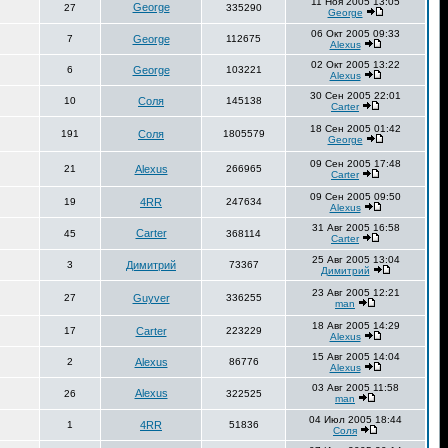
11 Ноя 2005 13:05
George
27
335290
George
06 Окт 2005 09:33
7
George
112675
Alexus
02 Окт 2005 13:22
6
George
103221
Alexus
30 Сен 2005 22:01
10
Соля
145138
Carter
18 Сен 2005 01:42
191
Соля
1805579
George
09 Сен 2005 17:48
21
Alexus
266965
Carter
09 Сен 2005 09:50
19
4RR
247634
Alexus
31 Авг 2005 16:58
Carter
45
368114
Carter
25 Авг 2005 13:04
3
Димитрий
73367
Димитрий
23 Авг 2005 12:21
27
Guyver
336255
man
18 Авг 2005 14:29
17
Carter
223229
Alexus
15 Авг 2005 14:04
2
Alexus
86776
Alexus
03 Авг 2005 11:58
Alexus
26
322525
man
04 Июл 2005 18:44
1
4RR
51836
Соля