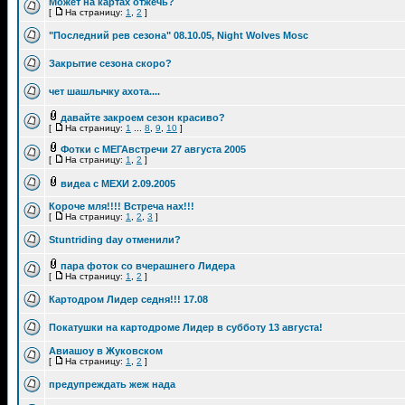
Может на картах отжечь?
[
На страницу:
1
,
2
]
"Последний рев сезона" 08.10.05, Night Wolves Mosc
Закрытие сезона скоро?
чет шашлычку ахота....
давайте закроем сезон красиво?
[
На страницу:
1
...
8
,
9
,
10
]
Фотки с МЕГАвстречи 27 августа 2005
[
На страницу:
1
,
2
]
видеа с МЕХИ 2.09.2005
Короче мля!!!! Встреча нах!!!
[
На страницу:
1
,
2
,
3
]
Stuntriding day отменили?
пара фоток со вчерашнего Лидера
[
На страницу:
1
,
2
]
Картодром Лидер седня!!! 17.08
Покатушки на картодроме Лидер в субботу 13 августа!
Авиашоу в Жуковском
[
На страницу:
1
,
2
]
предупреждать жеж нада