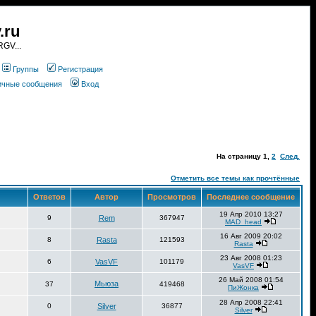
.ru
GV...
Группы
Регистрация
личные сообщения
Вход
На страницу
1
,
2
След.
Отметить все темы как прочтённые
Ответов
Автор
Просмотров
Последнее сообщение
19 Апр 2010 13:27
9
Rem
367947
MAD_head
16 Авг 2009 20:02
8
Rasta
121593
Rasta
23 Авг 2008 01:23
6
VasVF
101179
VasVF
26 Май 2008 01:54
Мьюза
37
419468
ПиЖонка
28 Апр 2008 22:41
0
Silver
36877
Silver