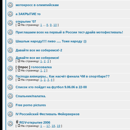
мотокросс в олимпийскам
а ЗАКРЫТИЕ то
открытие '07
[
На страницу:
1
...
8
,
9
,
10
]
Приглашаем всех на первый в России тест-драйв мотофестиваль!
Шашлык народу!!!! пиво ..... Тоже народу :))
Давайте все же соберемся!-2
Давайте все же соберемся!
[
На страницу:
1
,
2
,
3
]
[ Опрос ]
голосовалка
[
На страницу:
1
,
2
]
Господа ахвицеры... Как насчёт финала ЧМ в спортбаре??
[
На страницу:
1
,
2
,
3
,
4
]
Список кто пойдет на футбол 9.06.06 в 22-00
Спальник/палатка.
Free porno pictures
IV Российский Фестиваль Фейерверков
RGV-открытие 2006
[
На страницу:
1
...
17
,
18
,
19
]