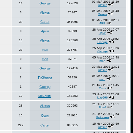
07 Май 2006 11:29
14
George
192628
Alexus
05 Май 2006 11:48
3
Alexus
70147
Мьюза
05 Май 2006 02:57
Carter
30
351996
4RR
28 Апр 2006 12:07
0
Ярый
39899
Ярый
28 Апр 2006 11:02
13
Alexus
175368
George
25 Апр 2006 18:56
man
33
376787
George
05 Апр 2006 16:48
0
man
37871
man
30 Мар 2006 13:21
9
George
127416
Alexus
06 Мар 2006 15:02
2
ПиЖонка
59826
man
26 Фев 2006 14:45
1
George
49287
Соля
23 Ноя 2005 20:08
10
Механик
143253
lexs666
21 Ноя 2005 14:21
28
Alexus
329563
Ярый
21 Ноя 2005 13:54
15
Соля
211915
ПиЖонка
15 Ноя 2005 20:59
229
Carter
845915
Alexus