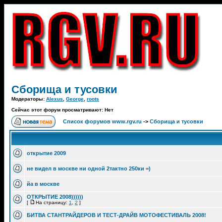
Сборища и тусовки
Модераторы:
Alexus
,
George
,
roots
Сейчас этот форум просматривают: Нет
Список форумов www.rgv.ru
->
Сборища и тусовки
открытие 2009
не видел в москве ни одной 2тактно 250ки =)
йа в москве
ОТКРЫТИЕ 2008))))))
[
На страницу:
1
,
2
]
БИТВА СТАНТРАЙДЕРОВ И ТЕСТ-ДРАЙВ МОТОФЕСТИВАЛЬ 2008!