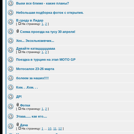
Выхи все ближе - какие планы?
Небольшая подборка фоток с открытия.
В среду в Лидер
[
На страницу:
1
,
2
]
Схема проезда на тусу 30 апреля!
Хех... Экскльюзивчик...
Давайте катацццццаааа
[
На страницу:
1
,
2
]
Поездка в турцию на этап MOTO GP
Мотосалон 23-26 марта
болеем за наших!!!!
Кхм. . .Кхм. . .
ДР!
Фотки
[
На страницу:
1
,
2
]
Этааа...... как его....
Дача
[
На страницу:
1
...
10
,
11
,
12
]