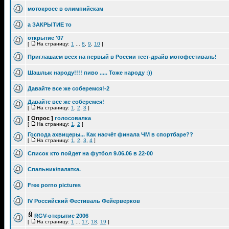
мотокросс в олимпийскам
а ЗАКРЫТИЕ то
открытие '07
[
На страницу:
1
...
8
,
9
,
10
]
Приглашаем всех на первый в России тест-драйв мотофестиваль!
Шашлык народу!!!! пиво ..... Тоже народу :))
Давайте все же соберемся!-2
Давайте все же соберемся!
[
На страницу:
1
,
2
,
3
]
[ Опрос ]
голосовалка
[
На страницу:
1
,
2
]
Господа ахвицеры... Как насчёт финала ЧМ в спортбаре??
[
На страницу:
1
,
2
,
3
,
4
]
Список кто пойдет на футбол 9.06.06 в 22-00
Спальник/палатка.
Free porno pictures
IV Российский Фестиваль Фейерверков
RGV-открытие 2006
[
На страницу:
1
...
17
,
18
,
19
]