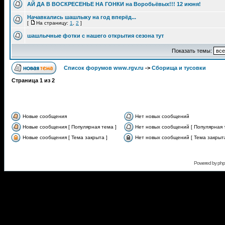
АЙ ДА В ВОСКРЕСЕНЬЕ НА ГОНКИ на Воробьёвых!!! 12 июня!
Начавкались шашлыку на год вперёд...
[
На страницу:
1
,
2
]
шашлычные фотки с нашего открытия сезона тут
Показать темы:
Список форумов www.rgv.ru
->
Сборища и тусовки
Страница
1
из
2
Новые сообщения
Нет новых сообщений
Новые сообщения [ Популярная тема ]
Нет новых сообщений [ Популярная 
Новые сообщения [ Тема закрыта ]
Нет новых сообщений [ Тема закрыта
Powered by
ph