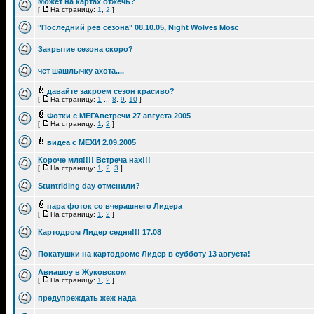
Может на картах отжечь?
[
На страницу:
1
,
2
]
"Последний рев сезона" 08.10.05, Night Wolves Mosc
Закрытие сезона скоро?
чет шашлычку ахота....
давайте закроем сезон красиво?
[
На страницу:
1
...
8
,
9
,
10
]
Фотки с МЕГАвстречи 27 августа 2005
[
На страницу:
1
,
2
]
видеа с МЕХИ 2.09.2005
Короче мля!!!! Встреча нах!!!
[
На страницу:
1
,
2
,
3
]
Stuntriding day отменили?
пара фоток со вчерашнего Лидера
[
На страницу:
1
,
2
]
Картодром Лидер седня!!! 17.08
Покатушки на картодроме Лидер в субботу 13 августа!
Авиашоу в Жуковском
[
На страницу:
1
,
2
]
предупреждать жеж нада