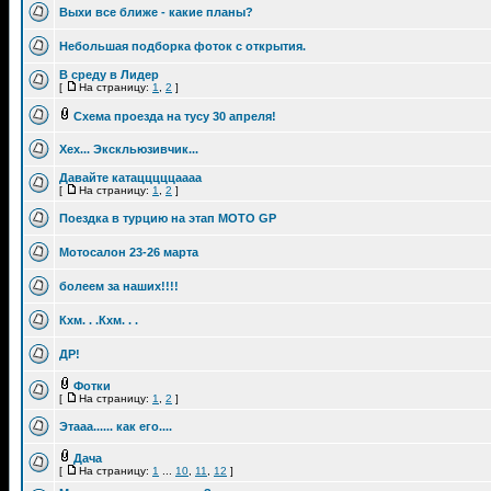
Выхи все ближе - какие планы?
Небольшая подборка фоток с открытия.
В среду в Лидер
[
На страницу:
1
,
2
]
Схема проезда на тусу 30 апреля!
Хех... Экскльюзивчик...
Давайте катацццццаааа
[
На страницу:
1
,
2
]
Поездка в турцию на этап MOTO GP
Мотосалон 23-26 марта
болеем за наших!!!!
Кхм. . .Кхм. . .
ДР!
Фотки
[
На страницу:
1
,
2
]
Этааа...... как его....
Дача
[
На страницу:
1
...
10
,
11
,
12
]