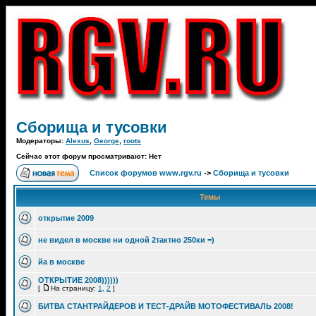
Сборища и тусовки
Модераторы:
Alexus
,
George
,
roots
Сейчас этот форум просматривают: Нет
Список форумов www.rgv.ru
->
Сборища и тусовки
Темы
открытие 2009
не видел в москве ни одной 2тактно 250ки =)
йа в москве
ОТКРЫТИЕ 2008))))))
[
На страницу:
1
,
2
]
БИТВА СТАНТРАЙДЕРОВ И ТЕСТ-ДРАЙВ МОТОФЕСТИВАЛЬ 2008!