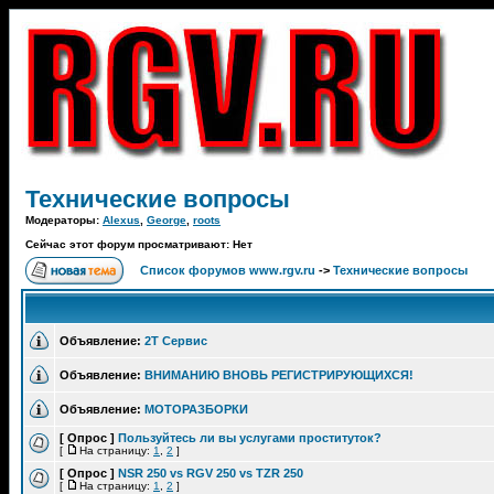
Технические вопросы
Модераторы:
Alexus
,
George
,
roots
Сейчас этот форум просматривают: Нет
Список форумов www.rgv.ru
->
Технические вопросы
Объявление:
2Т Сервис
Объявление:
ВНИМАНИЮ ВНОВЬ РЕГИСТРИРУЮЩИХСЯ!
Объявление:
МОТОРАЗБОРКИ
[ Опрос ]
Пользуйтесь ли вы услугами проституток?
[
На страницу:
1
,
2
]
[ Опрос ]
NSR 250 vs RGV 250 vs TZR 250
[
На страницу:
1
,
2
]