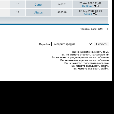
25 Авг 2005 11:42
10
Carter
146761
ПиЖонка
03 Апр 2004 01:29
18
Alexus
928519
Alexus
Часовой пояс: GMT + 5
Перейти:
Вы
не можете
начинать темы
Вы
не можете
отвечать на сообщения
Вы
не можете
редактировать свои сообщения
Вы
не можете
удалять свои сообщения
Вы
не можете
голосовать в опросах
Вы
можете
вкладывать файлы
Вы
можете
скачивать файлы