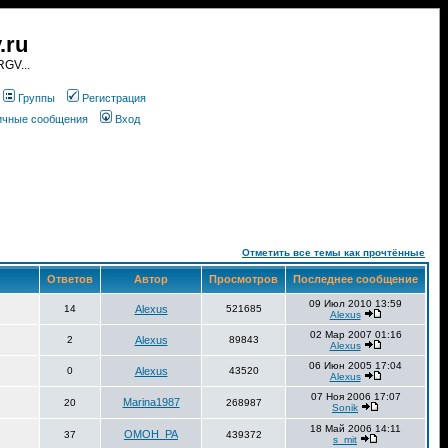
.ru
GV...
Группы
Регистрация
личные сообщения
Вход
Отметить все темы как прочтённые
Ответов
Автор
Просмотров
Последнее сообщение
09 Июл 2010 13:59
14
Alexus
521685
Alexus
02 Мар 2007 01:16
2
Alexus
89843
Alexus
06 Июн 2005 17:04
0
Alexus
43520
Alexus
07 Ноя 2006 17:07
Marina1987
20
268987
Sonik
18 Май 2006 14:11
OMOH_PA
37
439372
s_mit