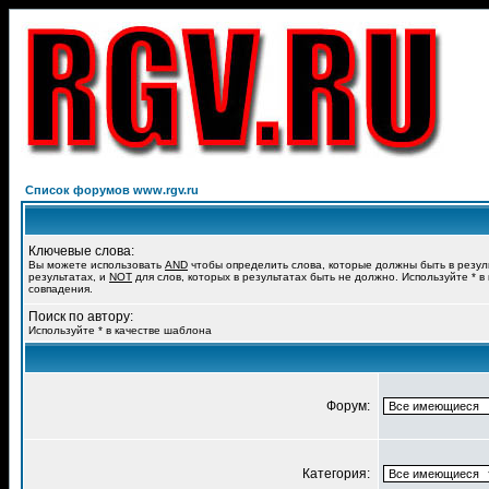
Список форумов www.rgv.ru
Ключевые слова:
Вы можете использовать
AND
чтобы определить слова, которые должны быть в резул
результатах, и
NOT
для слов, которых в результатах быть не должно. Используйте * в
совпадения.
Поиск по автору:
Используйте * в качестве шаблона
Форум:
Категория: