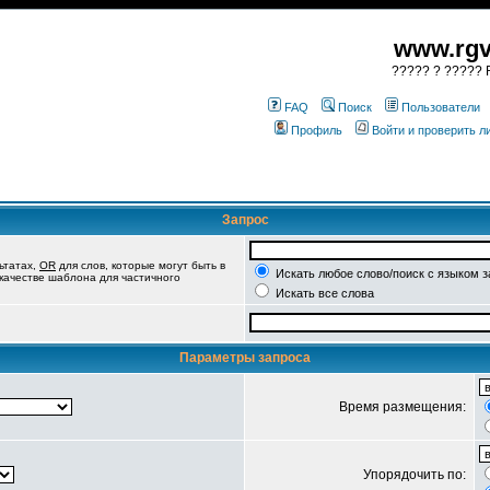
www.rgv
????? ? ????? R
FAQ
Поиск
Пользователи
Профиль
Войти и проверить 
Запрос
ьтатах,
OR
для слов, которые могут быть в
Искать любое слово/поиск с языком 
 качестве шаблона для частичного
Искать все слова
Параметры запроса
Время размещения:
Упорядочить по: