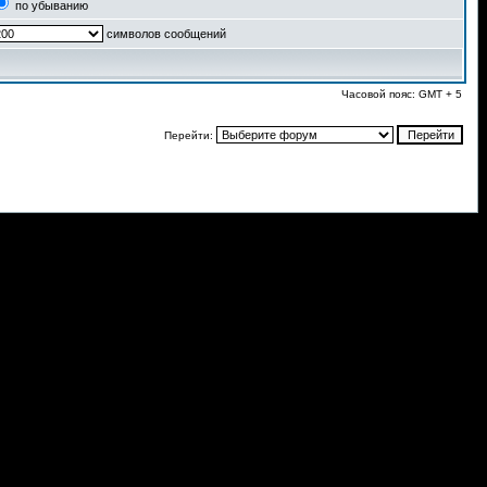
по убыванию
символов сообщений
Часовой пояс: GMT + 5
Перейти: