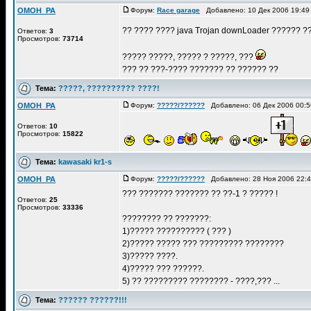
OMOH_PA
Форум:
Race garage
Добавлено: 10 Дек 2006 19:4
?? ???? ???? java Trojan downLoader ?????? ?
Ответов:
3
Просмотров:
73714
????? ?????, ????? ? ?????, ???
??? ?? ???-???? ??????? ?? ?????? ??
Тема:
?????, ?????????? ????!
OMOH_PA
Форум:
?????/??????
Добавлено: 06 Дек 2006 00:
Ответов:
10
Просмотров:
15822
Тема:
kawasaki kr1-s
OMOH_PA
Форум:
?????/??????
Добавлено: 28 Ноя 2006 22:
??? ??????? ??????? ?? ??-1 ? ????? !
Ответов:
25
Просмотров:
33336
???????? ?? ???????:
1)????? ?????????? ( ??? )
2)????? ????? ??? ????????? ????????
3)????? ????.
4)????? ??? ??????.
5) ?? ????????? ???????? - ????,??? ...
Тема:
?????? ??????!!!