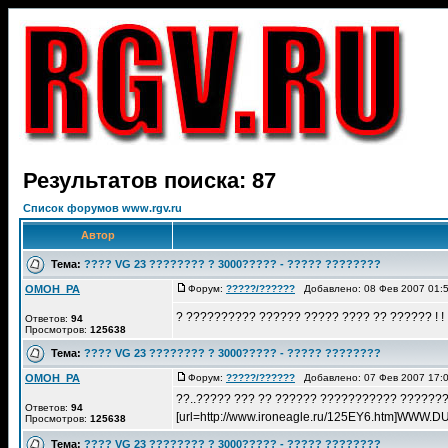
Результатов поиска: 87
Список форумов www.rgv.ru
Автор
Тема:
???? VG 23 ???????? ? 3000????? - ????? ????????
OMOH_PA
Форум:
?????/??????
Добавлено: 08 Фев 2007 01:
? ?????????? ?????? ????? ???? ?? ?????? ! ! 
Ответов:
94
Просмотров:
125638
Тема:
???? VG 23 ???????? ? 3000????? - ????? ????????
OMOH_PA
Форум:
?????/??????
Добавлено: 07 Фев 2007 17:
??..????? ??? ?? ?????? ??????????? ???????
Ответов:
94
[url=http://www.ironeagle.ru/125EY6.htm]WWW.
Просмотров:
125638
Тема:
???? VG 23 ???????? ? 3000????? - ????? ????????