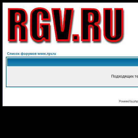
Список форумов www.rgv.ru
Подходящих те
Powered by
ph