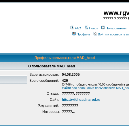
www.rgv
????? ? ????? R
FAQ
Поиск
Пользователи
Профиль
Войти и проверить 
Профиль пользователя MAD_head
О пользователе MAD_head
Зарегистрирован:
04.08.2005
Всего сообщений:
426
[0.74% от общего числа / 0.06 сообщений в д
Найти все сообщения пользователя MAD_he
Откуда:
??????, ???????
Сайт:
http://wildhead.narod.ru
Род занятий:
????????
Интересы:
?????...