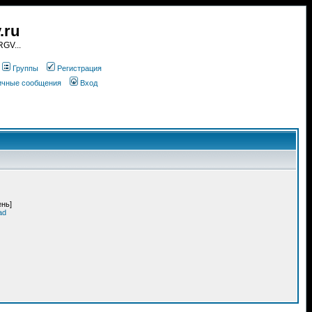
.ru
GV...
Группы
Регистрация
личные сообщения
Вход
ень]
ad