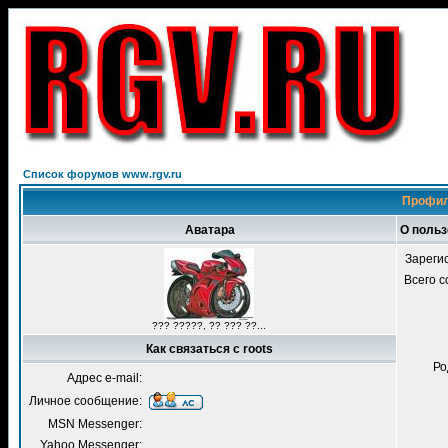
Список форумов www.rgv.ru
Профил
Аватара
О польз
Зареги
Всего 
??? ?????, ?? ??? ??...
Как связаться с roots
Ро
Адрес e-mail:
Личное сообщение:
MSN Messenger:
Yahoo Messenger: