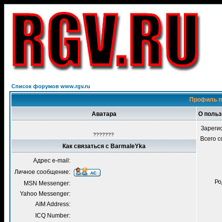
Список форумов www.rgv.ru
Профиль п
Аватара
О польз
Зареги
???????
Всего 
Как связаться с BarmaleYka
Адрес e-mail:
Личное сообщение:
Ро
MSN Messenger:
Yahoo Messenger:
AIM Address:
ICQ Number: