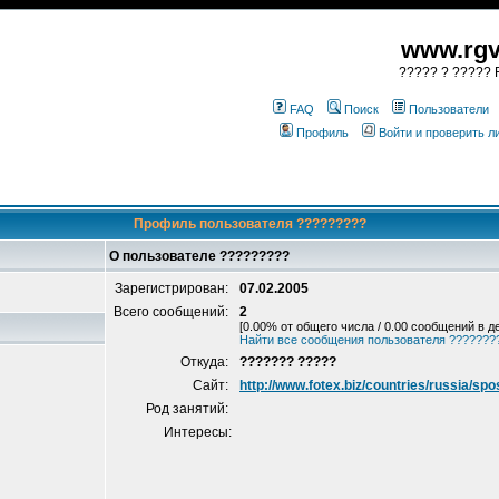
www.rgv
????? ? ????? R
FAQ
Поиск
Пользователи
Профиль
Войти и проверить 
Профиль пользователя ?????????
О пользователе ?????????
Зарегистрирован:
07.02.2005
Всего сообщений:
2
[0.00% от общего числа / 0.00 сообщений в д
Найти все сообщения пользователя ???????
Откуда:
??????? ?????
Сайт:
http://www.fotex.biz/countries/russia/spo
Род занятий:
Интересы: