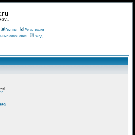
.ru
GV...
Группы
Регистрация
личные сообщения
Вход
ень]
??
sad/