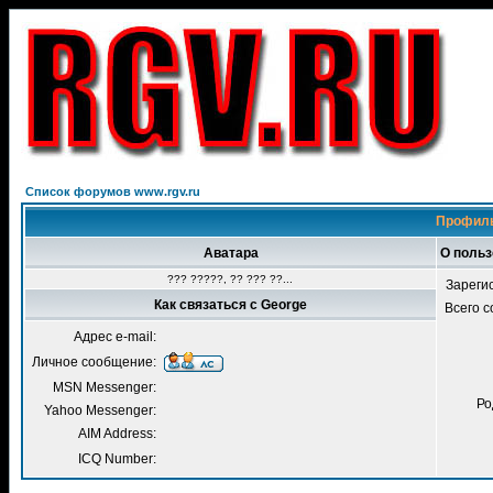
Список форумов www.rgv.ru
Профиль
Аватара
О польз
??? ?????, ?? ??? ??...
Зареги
Как связаться с George
Всего 
Адрес e-mail:
Личное сообщение:
MSN Messenger:
Ро
Yahoo Messenger:
AIM Address:
ICQ Number: