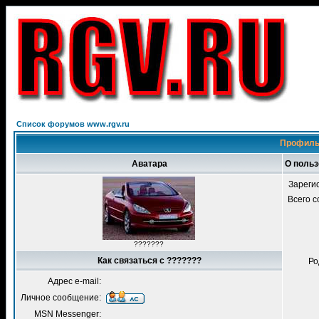
Список форумов www.rgv.ru
Профиль
Аватара
О польз
Зареги
Всего 
???????
Как связаться с ???????
Ро
Адрес e-mail:
Личное сообщение:
MSN Messenger: