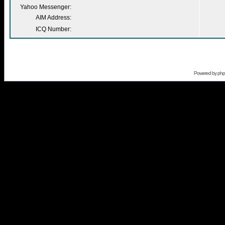
Yahoo Messenger:
AIM Address:
ICQ Number:
Powered by
ph