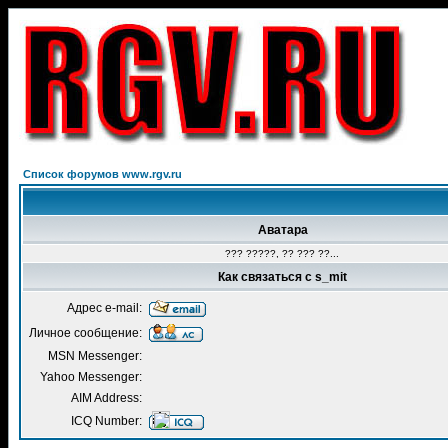
Список форумов www.rgv.ru
Аватара
??? ?????, ?? ??? ??...
Как связаться с s_mit
Адрес e-mail:
Личное сообщение:
MSN Messenger:
Yahoo Messenger:
AIM Address:
ICQ Number: