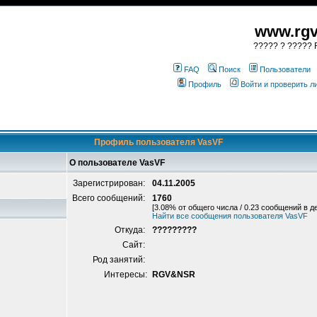
www.rgv
????? ? ????? R
FAQ
Поиск
Пользователи
Профиль
Войти и проверить 
Профиль пользователя VasVF
О пользователе VasVF
Зарегистрирован:
04.11.2005
Всего сообщений:
1760
[3.08% от общего числа / 0.23 сообщений в д
Найти все сообщения пользователя VasVF
Откуда:
?????????
Сайт:
Род занятий:
Интересы:
RGV&NSR