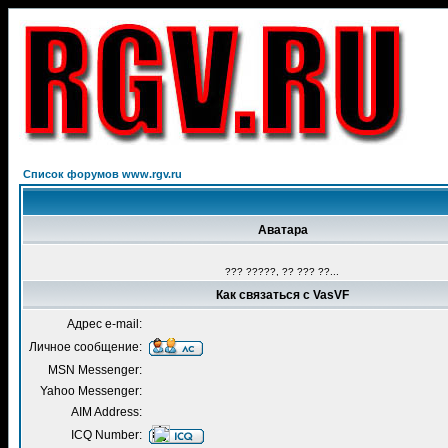
Список форумов www.rgv.ru
Аватара
??? ?????, ?? ??? ??...
Как связаться с VasVF
Адрес e-mail:
Личное сообщение:
MSN Messenger:
Yahoo Messenger:
AIM Address:
ICQ Number: