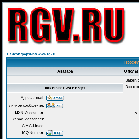
Список форумов www.rgv.ru
Профил
Аватара
О польз
Зареги
Всего 
Как связаться с h2qct
Адрес e-mail:
Личное сообщение:
MSN Messenger:
Ро
Yahoo Messenger:
AIM Address:
ICQ Number: