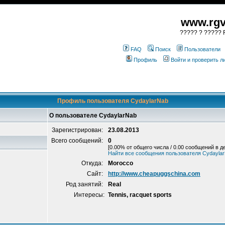
www.rgv
????? ? ????? R
FAQ
Поиск
Пользователи
Профиль
Войти и проверить 
Профиль пользователя CydaylarNab
О пользователе CydaylarNab
Зарегистрирован:
23.08.2013
Всего сообщений:
0
[0.00% от общего числа / 0.00 сообщений в д
Найти все сообщения пользователя Cydayla
Откуда:
Morocco
Сайт:
http://www.cheapuggschina.com
Род занятий:
Real
Интересы:
Tennis, racquet sports