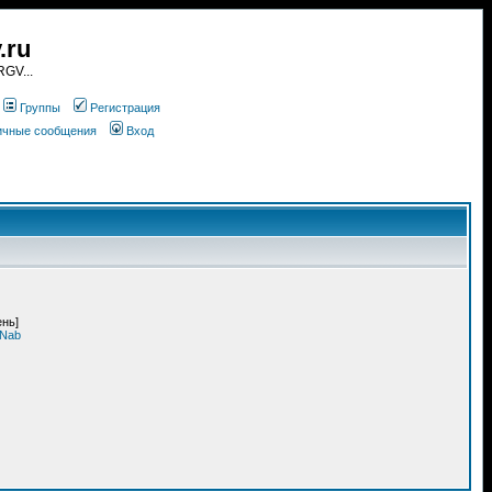
.ru
GV...
Группы
Регистрация
личные сообщения
Вход
ень]
rNab