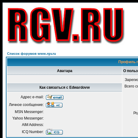
Список форумов www.rgv.ru
Профиль п
Аватара
О поль
Зареги
Всего 
Как связаться с Edwardovw
Адрес e-mail:
Личное сообщение:
MSN Messenger:
Ро
Yahoo Messenger:
AIM Address:
ICQ Number: