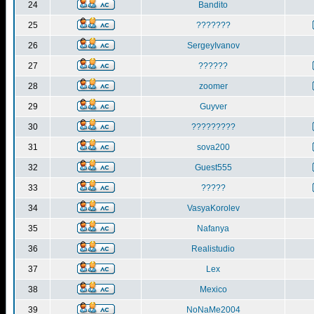
24
Bandito
25
???????
26
SergeyIvanov
27
??????
28
zoomer
29
Guyver
30
?????????
31
sova200
32
Guest555
33
?????
34
VasyaKorolev
35
Nafanya
36
Realistudio
37
Lex
38
Mexico
39
NoNaMe2004