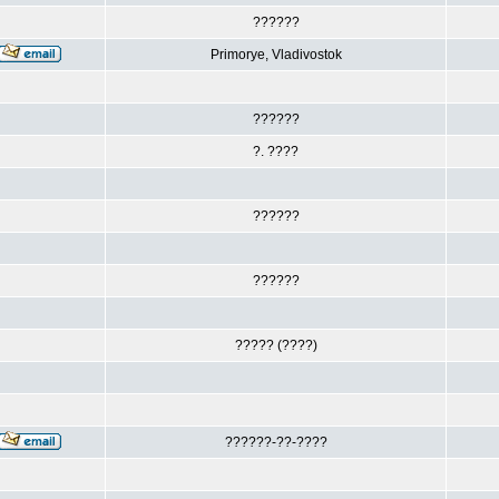
??????
Primorye, Vladivostok
??????
?. ????
??????
??????
????? (????)
??????-??-????