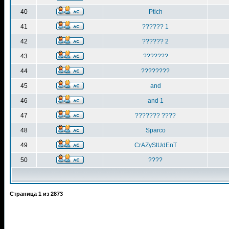
40
Ptich
41
?????? 1
42
?????? 2
43
???????
44
????????
45
and
46
and 1
47
??????? ????
48
Sparco
49
CrAZyStUdEnT
50
????
Страница
1
из
2873