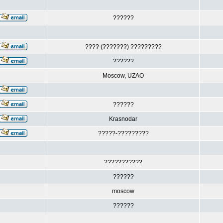
??????
???? (???????) ?????????
??????
Moscow, UZAO
??????
Krasnodar
?????-?????????
???????????
??????
moscow
??????