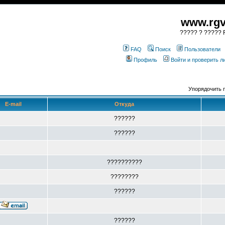
www.rgv
????? ? ????? R
FAQ
Поиск
Пользователи
Профиль
Войти и проверить 
Упорядочить 
E-mail
Откуда
??????
??????
??????????
????????
??????
??????