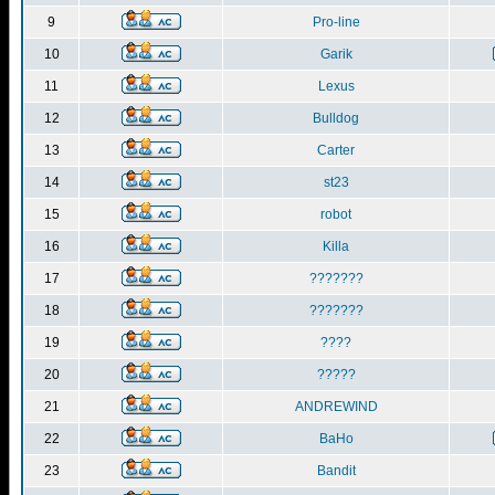
9
Pro-line
10
Garik
11
Lexus
12
Bulldog
13
Carter
14
st23
15
robot
16
Killa
17
???????
18
???????
19
????
20
?????
21
ANDREWIND
22
BaHo
23
Bandit