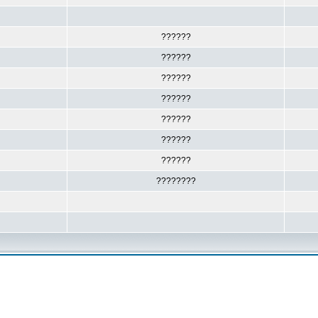
??????
??????
??????
??????
??????
??????
??????
????????