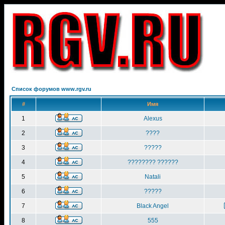
Список форумов www.rgv.ru
#
Имя
1
Alexus
2
????
3
?????
4
???????? ??????
5
Natali
6
?????
7
Black Angel
8
555