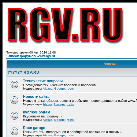
Текущее время 08 Авг 2026 11:08
Список форумов www.rgv.ru
Форум
?????? RGV.RU
Технические вопросы
Обсуждение технических проблем и вопросов
Модераторы
Alexus
,
George
,
roots
Новости сайта
Новые статьи, обзоры, советы и события, происходящие на сайте www
Модераторы
Alexus
,
George
,
roots
Куплю/Продам
Вкусняшки на продажу :)
Модераторы
Alexus
,
George
,
roots
Race garage
Гонки, отчёты, информация и вообще всё связанное с гонками.
Модераторы
Alexus
,
George
,
roots