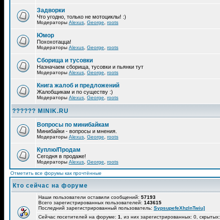
Задворки
Что угодно, только не мотоциклы! :)
Модераторы
Alexus
,
George
,
roots
Юмор
Похохотацца!
Модераторы
Alexus
,
George
,
roots
Сборища и тусовки
Назначаем сборища, тусовки и пьянки тут
Модераторы
Alexus
,
George
,
roots
Книга жалоб и предложений
Жалобщикам и по существу :)
Модераторы
Alexus
,
George
,
roots
?????? MINIK.RU
Вопросы по минибайкам
Минибайки - вопросы и мнения.
Модераторы
Alexus
,
George
,
roots
Куплю/Продам
Сегодня в продаже!
Модераторы
Alexus
,
George
,
roots
Отметить все форумы как прочтённые
Кто сейчас на форуме
Наши пользователи оставили сообщений:
57193
Всего зарегистрированных пользователей:
143615
Последний зарегистрированный пользователь:
SypsupefeXhzlnTwiu]
Сейчас посетителей на форуме:
1
, из них зарегистрированных: 0, скрытых: