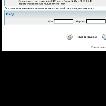
Больше всего посетителей (
766
) здесь было 17 Июл 2013 06:47
Зарегистрированные пользователи: Нет
Эти данные основаны на активности пользователей за последние пять минут
Вход
Имя:
Пароль:
Новые сообщения
Powered by
ph