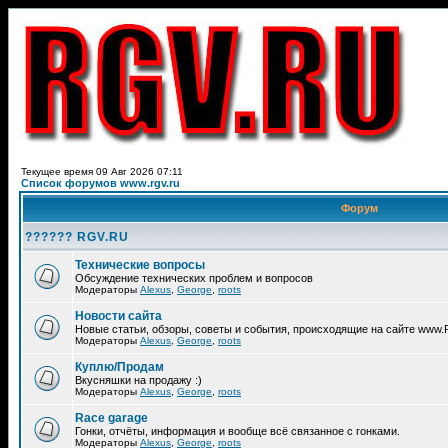
Текущее время 09 Авг 2026 07:11
Список форумов www.rgv.ru
Форум
?????? RGV.RU
Технические вопросы
Обсуждение технических проблем и вопросов
Модераторы
Alexus
,
George
,
roots
Новости сайта
Новые статьи, обзоры, советы и события, происходящие на сайте www
Модераторы
Alexus
,
George
,
roots
Куплю/Продам
Вкусняшки на продажу :)
Модераторы
Alexus
,
George
,
roots
Race garage
Гонки, отчёты, информация и вообще всё связанное с гонками.
Модераторы
Alexus
,
George
,
roots