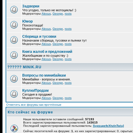
Задворки
Что угодно, только не мотоциклы! :)
Модераторы
Alexus
,
George
,
roots
Юмор
Похохотацца!
Модераторы
Alexus
,
George
,
roots
Сборища и тусовки
Назначаем сборища, тусовки и пьянки тут
Модераторы
Alexus
,
George
,
roots
Книга жалоб и предложений
Жалобщикам и по существу :)
Модераторы
Alexus
,
George
,
roots
?????? MINIK.RU
Вопросы по минибайкам
Минибайки - вопросы и мнения.
Модераторы
Alexus
,
George
,
roots
Куплю/Продам
Сегодня в продаже!
Модераторы
Alexus
,
George
,
roots
Отметить все форумы как прочтённые
Кто сейчас на форуме
Наши пользователи оставили сообщений:
57193
Всего зарегистрированных пользователей:
143615
Последний зарегистрированный пользователь:
SypsupefeXhzlnTwiu]
Сейчас посетителей на форуме:
1
, из них зарегистрированных: 0, скрытых: