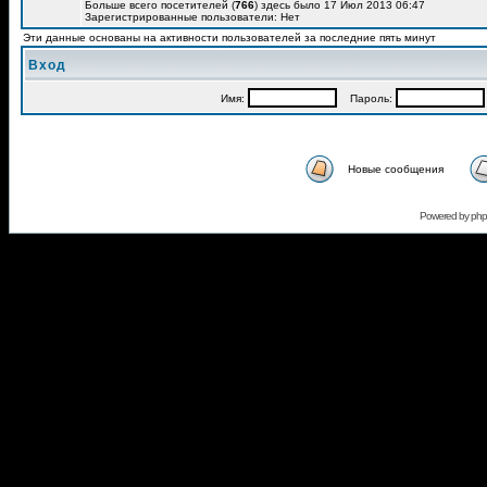
Больше всего посетителей (
766
) здесь было 17 Июл 2013 06:47
Зарегистрированные пользователи: Нет
Эти данные основаны на активности пользователей за последние пять минут
Вход
Имя:
Пароль:
Новые сообщения
Powered by
ph