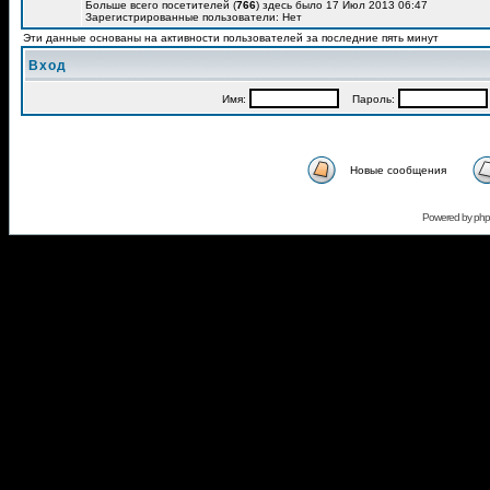
Больше всего посетителей (
766
) здесь было 17 Июл 2013 06:47
Зарегистрированные пользователи: Нет
Эти данные основаны на активности пользователей за последние пять минут
Вход
Имя:
Пароль:
Новые сообщения
Powered by
ph