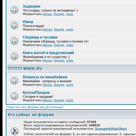
Задворки
Что угодно, только не мотоциклы! :)
Модераторы
Alexus
,
George
,
roots
Юмор
Похохотацца!
Модераторы
Alexus
,
George
,
roots
Сборища и тусовки
Назначаем сборища, тусовки и пьянки тут
Модераторы
Alexus
,
George
,
roots
Книга жалоб и предложений
Жалобщикам и по существу :)
Модераторы
Alexus
,
George
,
roots
?????? MINIK.RU
Вопросы по минибайкам
Минибайки - вопросы и мнения.
Модераторы
Alexus
,
George
,
roots
Куплю/Продам
Сегодня в продаже!
Модераторы
Alexus
,
George
,
roots
Отметить все форумы как прочтённые
Кто сейчас на форуме
Наши пользователи оставили сообщений:
57193
Всего зарегистрированных пользователей:
143615
Последний зарегистрированный пользователь:
SypsupefeXhzlnTwiu]
Сейчас посетителей на форуме:
1
, из них зарегистрированных: 0, скрытых: