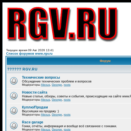
Текущее время 09 Авг 2026 13:41
Список форумов www.rgv.ru
Форум
?????? RGV.RU
Технические вопросы
Обсуждение технических проблем и вопросов
Модераторы
Alexus
,
George
,
roots
Новости сайта
Новые статьи, обзоры, советы и события, происходящие на сайте www
Модераторы
Alexus
,
George
,
roots
Куплю/Продам
Вкусняшки на продажу :)
Модераторы
Alexus
,
George
,
roots
Race garage
Гонки, отчёты, информация и вообще всё связанное с гонками.
Модераторы
Alexus
,
George
,
roots