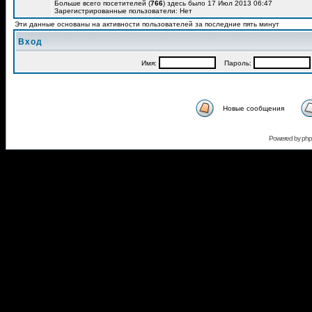
Больше всего посетителей (
766
) здесь было 17 Июл 2013 06:47
Зарегистрированные пользователи: Нет
Эти данные основаны на активности пользователей за последние пять минут
Вход
Имя:
Пароль:
Новые сообщения
Powered by
ph