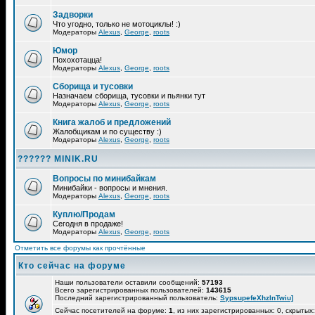
Задворки
Что угодно, только не мотоциклы! :)
Модераторы
Alexus
,
George
,
roots
Юмор
Похохотацца!
Модераторы
Alexus
,
George
,
roots
Сборища и тусовки
Назначаем сборища, тусовки и пьянки тут
Модераторы
Alexus
,
George
,
roots
Книга жалоб и предложений
Жалобщикам и по существу :)
Модераторы
Alexus
,
George
,
roots
?????? MINIK.RU
Вопросы по минибайкам
Минибайки - вопросы и мнения.
Модераторы
Alexus
,
George
,
roots
Куплю/Продам
Сегодня в продаже!
Модераторы
Alexus
,
George
,
roots
Отметить все форумы как прочтённые
Кто сейчас на форуме
Наши пользователи оставили сообщений:
57193
Всего зарегистрированных пользователей:
143615
Последний зарегистрированный пользователь:
SypsupefeXhzlnTwiu]
Сейчас посетителей на форуме:
1
, из них зарегистрированных: 0, скрытых: