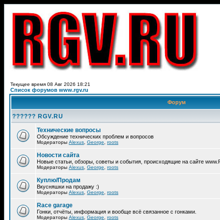
Текущее время 08 Авг 2026 18:21
Список форумов www.rgv.ru
Форум
?????? RGV.RU
Технические вопросы
Обсуждение технических проблем и вопросов
Модераторы
Alexus
,
George
,
roots
Новости сайта
Новые статьи, обзоры, советы и события, происходящие на сайте www
Модераторы
Alexus
,
George
,
roots
Куплю/Продам
Вкусняшки на продажу :)
Модераторы
Alexus
,
George
,
roots
Race garage
Гонки, отчёты, информация и вообще всё связанное с гонками.
Модераторы
Alexus
,
George
,
roots