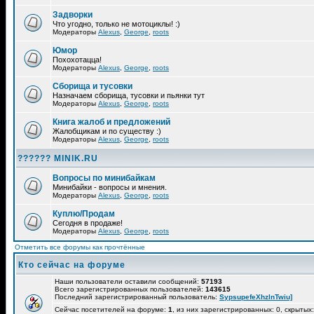
Задворки
Что угодно, только не мотоциклы! :)
Модераторы
Alexus
,
George
,
roots
Юмор
Похохотацца!
Модераторы
Alexus
,
George
,
roots
Сборища и тусовки
Назначаем сборища, тусовки и пьянки тут
Модераторы
Alexus
,
George
,
roots
Книга жалоб и предложений
Жалобщикам и по существу :)
Модераторы
Alexus
,
George
,
roots
?????? MINIK.RU
Вопросы по минибайкам
Минибайки - вопросы и мнения.
Модераторы
Alexus
,
George
,
roots
Куплю/Продам
Сегодня в продаже!
Модераторы
Alexus
,
George
,
roots
Отметить все форумы как прочтённые
Кто сейчас на форуме
Наши пользователи оставили сообщений:
57193
Всего зарегистрированных пользователей:
143615
Последний зарегистрированный пользователь:
SypsupefeXhzlnTwiu]
Сейчас посетителей на форуме:
1
, из них зарегистрированных: 0, скрытых: