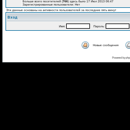
Больше всего посетителей (
766
) здесь было 17 Июл 2013 06:47
Зарегистрированные пользователи: Нет
Эти данные основаны на активности пользователей за последние пять минут
Вход
Имя:
Пароль:
Новые сообщения
Powered by
ph