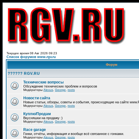
Текущее время 08 Авг 2026 09:23
Список форумов www.rgv.ru
Форум
?????? RGV.RU
Технические вопросы
Обсуждение технических проблем и вопросов
Модераторы
Alexus
,
George
,
roots
Новости сайта
Новые статьи, обзоры, советы и события, происходящие на сайте www
Модераторы
Alexus
,
George
,
roots
Куплю/Продам
Вкусняшки на продажу :)
Модераторы
Alexus
,
George
,
roots
Race garage
Гонки, отчёты, информация и вообще всё связанное с гонками.
Модераторы
Alexus
,
George
,
roots