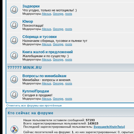
Задворки
Что угодно, только не мотоциклы! :)
Модераторы
Alexus
,
George
,
roots
Юмор
Похохотацца!
Модераторы
Alexus
,
George
,
roots
Сборища и тусовки
Назначаем сборища, тусовки и пьянки тут
Модераторы
Alexus
,
George
,
roots
Книга жалоб и предложений
Жалобщикам и по существу :)
Модераторы
Alexus
,
George
,
roots
?????? MINIK.RU
Вопросы по минибайкам
Минибайки - вопросы и мнения.
Модераторы
Alexus
,
George
,
roots
Куплю/Продам
Сегодня в продаже!
Модераторы
Alexus
,
George
,
roots
Отметить все форумы как прочтённые
Кто сейчас на форуме
Наши пользователи оставили сообщений:
57193
Всего зарегистрированных пользователей:
143615
Последний зарегистрированный пользователь:
SypsupefeXhzlnTwiu]
Сейчас посетителей на форуме:
1
, из них зарегистрированных: 0, скрытых: