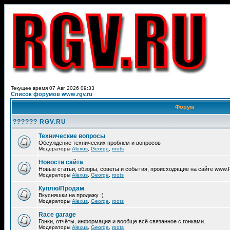
Текущее время 07 Авг 2026 09:33
Список форумов www.rgv.ru
Форум
?????? RGV.RU
Технические вопросы
Обсуждение технических проблем и вопросов
Модераторы
Alexus
,
George
,
roots
Новости сайта
Новые статьи, обзоры, советы и события, происходящие на сайте www
Модераторы
Alexus
,
George
,
roots
Куплю/Продам
Вкусняшки на продажу :)
Модераторы
Alexus
,
George
,
roots
Race garage
Гонки, отчёты, информация и вообще всё связанное с гонками.
Модераторы
Alexus
,
George
,
roots