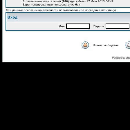
Больше всего посетителей (
766
) здесь было 17 Июл 2013 06:47
Зарегистрированные пользователи: Нет
Эти данные основаны на активности пользователей за последние пять минут
Вход
Имя:
Пароль:
Новые сообщения
Powered by
ph