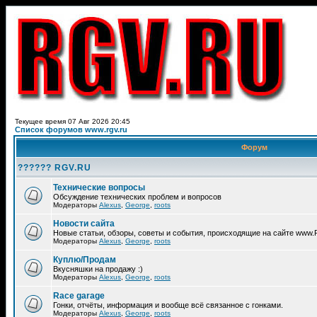
Текущее время 07 Авг 2026 20:45
Список форумов www.rgv.ru
Форум
?????? RGV.RU
Технические вопросы
Обсуждение технических проблем и вопросов
Модераторы
Alexus
,
George
,
roots
Новости сайта
Новые статьи, обзоры, советы и события, происходящие на сайте www
Модераторы
Alexus
,
George
,
roots
Куплю/Продам
Вкусняшки на продажу :)
Модераторы
Alexus
,
George
,
roots
Race garage
Гонки, отчёты, информация и вообще всё связанное с гонками.
Модераторы
Alexus
,
George
,
roots