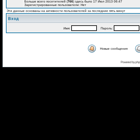
Больше всего посетителей (
766
) здесь было 17 Июл 2013 06:47
Зарегистрированные пользователи: Нет
Эти данные основаны на активности пользователей за последние пять минут
Вход
Имя:
Пароль:
Новые сообщения
Powered by
ph