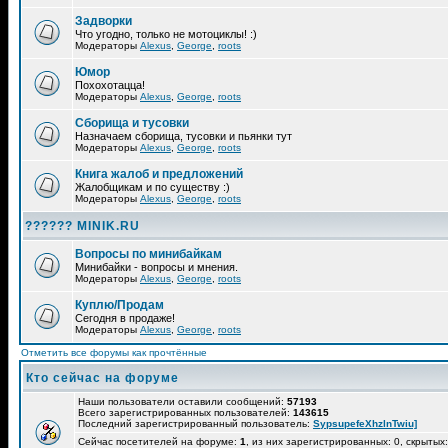
Задворки
Что угодно, только не мотоциклы! :)
Модераторы
Alexus
,
George
,
roots
Юмор
Похохотацца!
Модераторы
Alexus
,
George
,
roots
Сборища и тусовки
Назначаем сборища, тусовки и пьянки тут
Модераторы
Alexus
,
George
,
roots
Книга жалоб и предложений
Жалобщикам и по существу :)
Модераторы
Alexus
,
George
,
roots
?????? MINIK.RU
Вопросы по минибайкам
Минибайки - вопросы и мнения.
Модераторы
Alexus
,
George
,
roots
Куплю/Продам
Сегодня в продаже!
Модераторы
Alexus
,
George
,
roots
Отметить все форумы как прочтённые
Кто сейчас на форуме
Наши пользователи оставили сообщений:
57193
Всего зарегистрированных пользователей:
143615
Последний зарегистрированный пользователь:
SypsupefeXhzlnTwiu]
Сейчас посетителей на форуме:
1
, из них зарегистрированных: 0, скрытых: