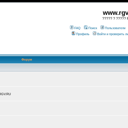
www.rgv
????? ? ????? R
FAQ
Поиск
Пользователи
Профиль
Войти и проверить 
Форум
.RGV.RU