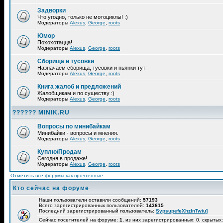
Задворки
Что угодно, только не мотоциклы! :)
Модераторы
Alexus
,
George
,
roots
Юмор
Похохотацца!
Модераторы
Alexus
,
George
,
roots
Сборища и тусовки
Назначаем сборища, тусовки и пьянки тут
Модераторы
Alexus
,
George
,
roots
Книга жалоб и предложений
Жалобщикам и по существу :)
Модераторы
Alexus
,
George
,
roots
?????? MINIK.RU
Вопросы по минибайкам
Минибайки - вопросы и мнения.
Модераторы
Alexus
,
George
,
roots
Куплю/Продам
Сегодня в продаже!
Модераторы
Alexus
,
George
,
roots
Отметить все форумы как прочтённые
Кто сейчас на форуме
Наши пользователи оставили сообщений:
57193
Всего зарегистрированных пользователей:
143615
Последний зарегистрированный пользователь:
SypsupefeXhzlnTwiu]
Сейчас посетителей на форуме:
1
, из них зарегистрированных: 0, скрытых: