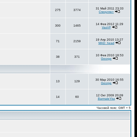
31 Май 2011 23:33
275
3774
Спекулянт
14 Фев 2012 11:29
300
1465
VasVF
19 Апр 2010 13:27
71
2159
MAD_head
10 Фев 2010 18:53
38
371
George
30 Мар 2010 16:55
13
129
George
12 Окт 2009 20:09
14
60
BarmaleYka
Часовой пояс: GMT + 5