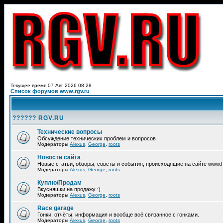
Текущее время 07 Авг 2026 08:28
Список форумов www.rgv.ru
?????? RGV.RU
Технические вопросы
Обсуждение технических проблем и вопросов
Модераторы
Alexus
,
George
,
roots
Новости сайта
Новые статьи, обзоры, советы и события, происходящие на сайте www
Модераторы
Alexus
,
George
,
roots
Куплю/Продам
Вкусняшки на продажу :)
Модераторы
Alexus
,
George
,
roots
Race garage
Гонки, отчёты, информация и вообще всё связанное с гонками.
Модераторы
Alexus
,
George
,
roots