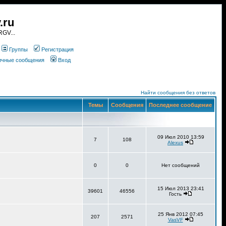
.ru
GV...
Группы
Регистрация
личные сообщения
Вход
Найти сообщения без ответов
Темы
Сообщения
Последнее сообщение
09 Июл 2010 13:59
7
108
Alexus
0
0
Нет сообщений
15 Июл 2013 23:41
39601
46556
Гость
25 Янв 2012 07:45
207
2571
VasVF