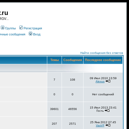
.ru
GV...
Группы
Регистрация
личные сообщения
Вход
Найти сообщения без ответов
Темы
Сообщения
Последнее сообщение
09 Июл 2010 13:59
7
108
Alexus
0
0
Нет сообщений
15 Июл 2013 23:41
39601
46556
Гость
25 Янв 2012 07:45
207
2571
VasVF