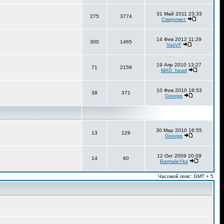
31 Май 2011 23:33
275
3774
Спекулянт
14 Фев 2012 11:29
300
1465
VasVF
19 Апр 2010 13:27
71
2159
MAD_head
10 Фев 2010 18:53
38
371
George
30 Мар 2010 16:55
13
129
George
12 Окт 2009 20:09
14
60
BarmaleYka
Часовой пояс: GMT + 5