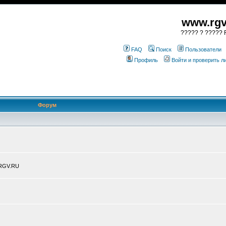
www.rgv
????? ? ????? R
FAQ
Поиск
Пользователи
Профиль
Войти и проверить 
Форум
.RGV.RU