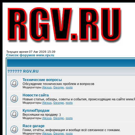
Текущее время 07 Авг 2026 15:39
Список форумов www.rgv.ru
?????? RGV.RU
Технические вопросы
Обсуждение технических проблем и вопросов
Модераторы
Alexus
,
George
,
roots
Новости сайта
Новые статьи, обзоры, советы и события, происходящие на сайте www
Модераторы
Alexus
,
George
,
roots
Куплю/Продам
Вкусняшки на продажу :)
Модераторы
Alexus
,
George
,
roots
Race garage
Гонки, отчёты, информация и вообще всё связанное с гонками.
Модераторы
Alexus
,
George
,
roots