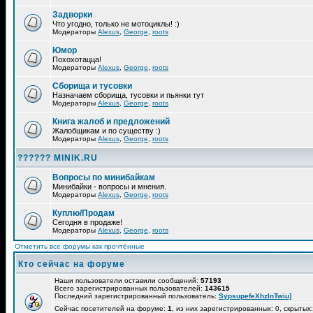
Задворки
Что угодно, только не мотоциклы! :)
Модераторы
Alexus
,
George
,
roots
Юмор
Похохотацца!
Модераторы
Alexus
,
George
,
roots
Сборища и тусовки
Назначаем сборища, тусовки и пьянки тут
Модераторы
Alexus
,
George
,
roots
Книга жалоб и предложений
Жалобщикам и по существу :)
Модераторы
Alexus
,
George
,
roots
?????? MINIK.RU
Вопросы по минибайкам
Минибайки - вопросы и мнения.
Модераторы
Alexus
,
George
,
roots
Куплю/Продам
Сегодня в продаже!
Модераторы
Alexus
,
George
,
roots
Отметить все форумы как прочтённые
Кто сейчас на форуме
Наши пользователи оставили сообщений:
57193
Всего зарегистрированных пользователей:
143615
Последний зарегистрированный пользователь:
SypsupefeXhzlnTwiu]
Сейчас посетителей на форуме:
1
, из них зарегистрированных: 0, скрытых: