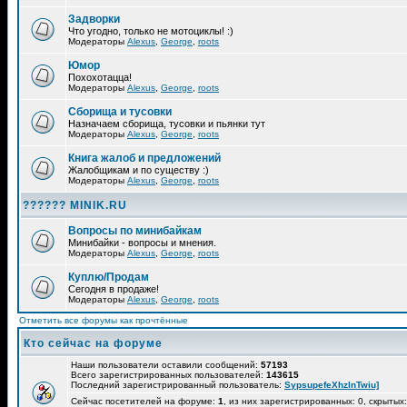
Задворки
Что угодно, только не мотоциклы! :)
Модераторы
Alexus
,
George
,
roots
Юмор
Похохотацца!
Модераторы
Alexus
,
George
,
roots
Сборища и тусовки
Назначаем сборища, тусовки и пьянки тут
Модераторы
Alexus
,
George
,
roots
Книга жалоб и предложений
Жалобщикам и по существу :)
Модераторы
Alexus
,
George
,
roots
?????? MINIK.RU
Вопросы по минибайкам
Минибайки - вопросы и мнения.
Модераторы
Alexus
,
George
,
roots
Куплю/Продам
Сегодня в продаже!
Модераторы
Alexus
,
George
,
roots
Отметить все форумы как прочтённые
Кто сейчас на форуме
Наши пользователи оставили сообщений:
57193
Всего зарегистрированных пользователей:
143615
Последний зарегистрированный пользователь:
SypsupefeXhzlnTwiu]
Сейчас посетителей на форуме:
1
, из них зарегистрированных: 0, скрытых: