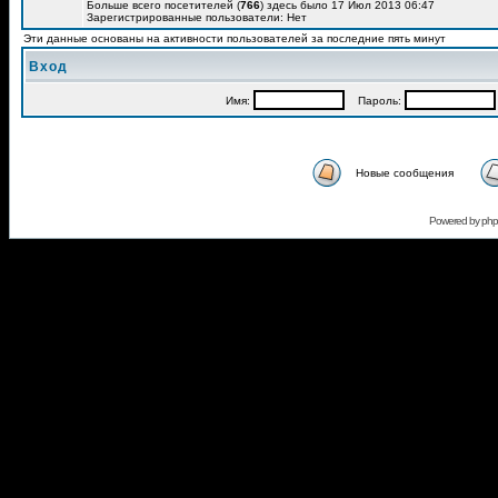
Больше всего посетителей (
766
) здесь было 17 Июл 2013 06:47
Зарегистрированные пользователи: Нет
Эти данные основаны на активности пользователей за последние пять минут
Вход
Имя:
Пароль:
Новые сообщения
Powered by
ph