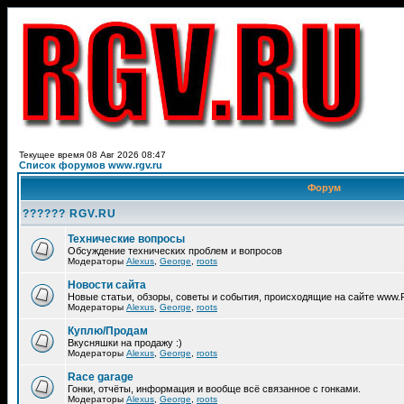
Текущее время 08 Авг 2026 08:47
Список форумов www.rgv.ru
Форум
?????? RGV.RU
Технические вопросы
Обсуждение технических проблем и вопросов
Модераторы
Alexus
,
George
,
roots
Новости сайта
Новые статьи, обзоры, советы и события, происходящие на сайте www
Модераторы
Alexus
,
George
,
roots
Куплю/Продам
Вкусняшки на продажу :)
Модераторы
Alexus
,
George
,
roots
Race garage
Гонки, отчёты, информация и вообще всё связанное с гонками.
Модераторы
Alexus
,
George
,
roots