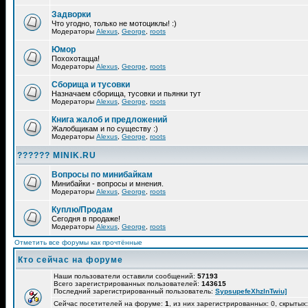
Задворки
Что угодно, только не мотоциклы! :)
Модераторы
Alexus
,
George
,
roots
Юмор
Похохотацца!
Модераторы
Alexus
,
George
,
roots
Сборища и тусовки
Назначаем сборища, тусовки и пьянки тут
Модераторы
Alexus
,
George
,
roots
Книга жалоб и предложений
Жалобщикам и по существу :)
Модераторы
Alexus
,
George
,
roots
?????? MINIK.RU
Вопросы по минибайкам
Минибайки - вопросы и мнения.
Модераторы
Alexus
,
George
,
roots
Куплю/Продам
Сегодня в продаже!
Модераторы
Alexus
,
George
,
roots
Отметить все форумы как прочтённые
Кто сейчас на форуме
Наши пользователи оставили сообщений:
57193
Всего зарегистрированных пользователей:
143615
Последний зарегистрированный пользователь:
SypsupefeXhzlnTwiu]
Сейчас посетителей на форуме:
1
, из них зарегистрированных: 0, скрытых: