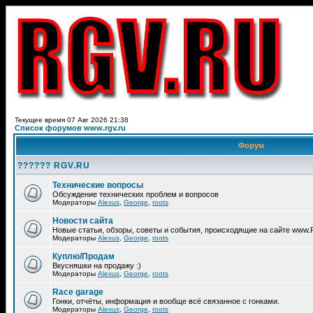
Текущее время 07 Авг 2026 21:38
Список форумов www.rgv.ru
Форум
?????? RGV.RU
Технические вопросы
Обсуждение технических проблем и вопросов
Модераторы
Alexus
,
George
,
roots
Новости сайта
Новые статьи, обзоры, советы и события, происходящие на сайте www
Модераторы
Alexus
,
George
,
roots
Куплю/Продам
Вкусняшки на продажу :)
Модераторы
Alexus
,
George
,
roots
Race garage
Гонки, отчёты, информация и вообще всё связанное с гонками.
Модераторы
Alexus
,
George
,
roots