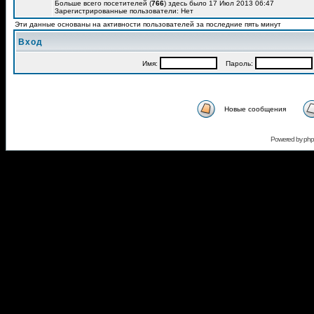
Больше всего посетителей (
766
) здесь было 17 Июл 2013 06:47
Зарегистрированные пользователи: Нет
Эти данные основаны на активности пользователей за последние пять минут
Вход
Имя:
Пароль:
Новые сообщения
Powered by
ph