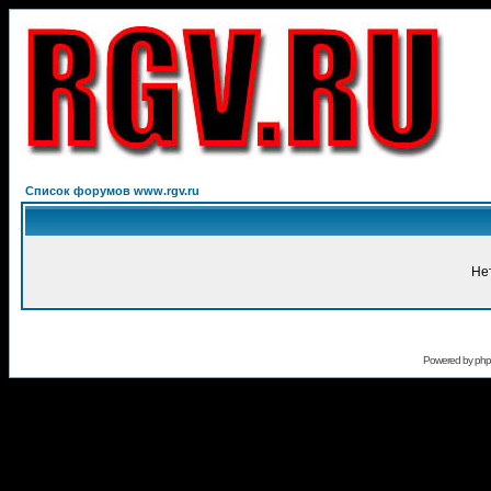
Список форумов www.rgv.ru
Не
Powered by
ph