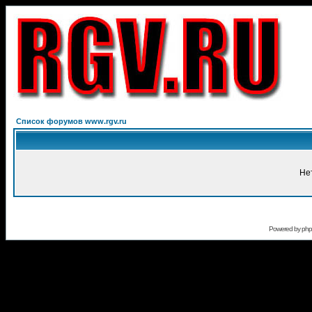
Список форумов www.rgv.ru
Не
Powered by
ph