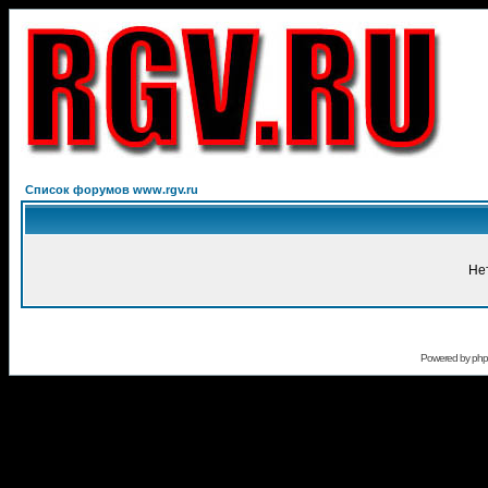
Список форумов www.rgv.ru
Не
Powered by
ph