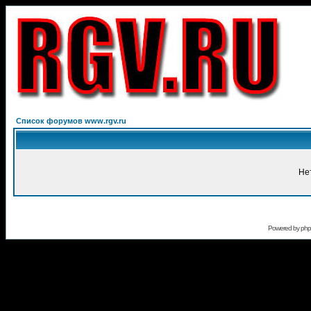
Список форумов www.rgv.ru
Не
Powered by
ph