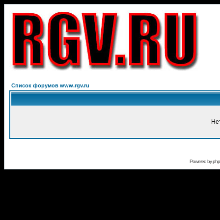
Список форумов www.rgv.ru
Не
Powered by
ph