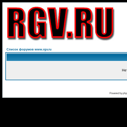
Список форумов www.rgv.ru
Не
Powered by
ph