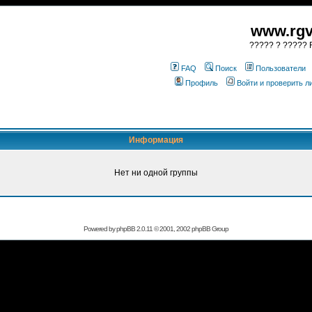
www.rgv
????? ? ????? R
FAQ
Поиск
Пользователи
Профиль
Войти и проверить 
Информация
Нет ни одной группы
Powered by
phpBB
2.0.11 © 2001, 2002 phpBB Group