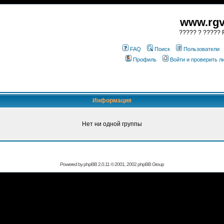
www.rgv
????? ? ????? R
FAQ
Поиск
Пользователи
Профиль
Войти и проверить 
Информация
Нет ни одной группы
Powered by
phpBB
2.0.11 © 2001, 2002 phpBB Group