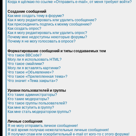
Когда я щёлкаю по ссылке «Отправить e-mail», от меня требуют войти?
Создание сообщений
Как мне создать тему в форуме?
Как я могу редактировать или удалить сообщение?
Как присоединить подпись к моему сообщению?
Как создать опрос?
Как я могу редактировать или удалить опрос?
Почему мне недоступны некоторые форумы?
Почему я не могу голосовать в опросе?
Форматирование сообщений и типы создаваемых тем
Что такое BBCode?
Могу ли я использовать HTML?
Что такое смайлики?
Могу ли я вставлять картинки?
Что такое «Объявление»?
Что такое «Прилепленная тема»?
Что значит «Тема закрыта»?
Уровни пользователей и группы
Кто такие администраторы?
Кто такие модераторы?
Что такое группы пользователей?
Как мне вступить в группу?
Как мне стать модератором группы?
Личные сообщения
Я не могу отправить личное сообщение!
Я всё время получаю нежелательные личные сообщения!
Я получил спам или оскорбительный e-mail от кого-то с этого форума!