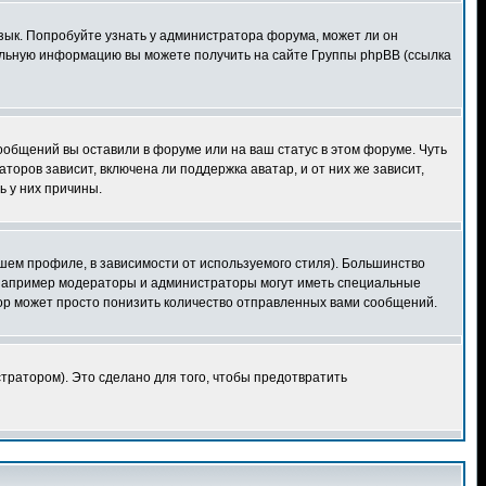
язык. Попробуйте узнать у администратора форума, может ли он
тельную информацию вы можете получить на сайте Группы phpBB (ссылка
сообщений вы оставили в форуме или на ваш статус в этом форуме. Чуть
оров зависит, включена ли поддержка аватар, и от них же зависит,
ь у них причины.
шем профиле, в зависимости от используемого стиля). Большинство
 например модераторы и администраторы могут иметь специальные
ор может просто понизить количество отправленных вами сообщений.
тратором). Это сделано для того, чтобы предотвратить