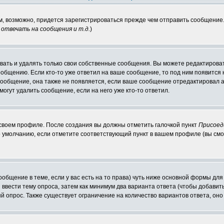
ам, возможно, придется зарегистрироваться прежде чем отправить сообщение
отвечать на сообщения и т.д.
)
ать и удалять только свои собственные сообщения. Вы можете редактироват
ообщению. Если кто-то уже ответил на ваше сообщение, то под ним появится
 сообщение, она также не появляется, если ваше сообщение отредактировал 
могут удалить сообщение, если на него уже кто-то ответил.
 своем профиле. После создания вы должны отметить галочкой пункт
Присоед
 умолчанию, если отметите соответствующий пункт в вашем профиле (вы смо
сообщение в теме, если у вас есть на то права) чуть ниже основной формы д
ы ввести тему опроса, затем как минимум два варианта ответа (чтобы добавит
й опрос. Также существует ограничение на количество вариантов ответа, он