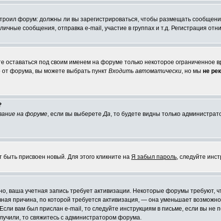
настроил форум: должны ли вы зарегистрироваться, чтобы размещать сообщени
ные сообщения, отправка e-mail, участие в группах и т.д. Регистрация отни
те оставаться под своим именем на форуме только некоторое ограниченное вр
о от форума, вы можете выбрать пункт
Входить автоматически
, но мы
не ре
?
вание на форуме
, если вы выберете
Да
, то будете видны только администрат
т быть присвоен новый. Для этого кликните на
Я забыл пароль
, следуйте инс
ожно, ваша учетная запись требует активизации. Некоторые форумы требуют,
лавная причина, по которой требуется активизация, — она уменьшает возмож
Если вам был прислан e-mail, то следуйте инструкциям в письме, если вы не п
олучили, то свяжитесь с администратором форума.