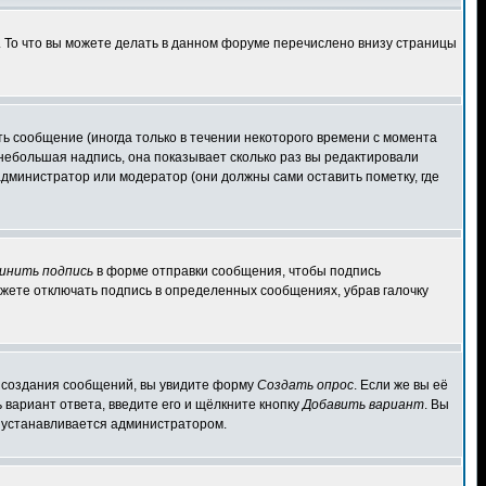
. То что вы можете делать в данном форуме перечислено внизу страницы
ь сообщение (иногда только в течении некоторого времени с момента
 небольшая надпись, она показывает сколько раз вы редактировали
администратор или модератор (они должны сами оставить пометку, где
инить подпись
в форме отправки сообщения, чтобы подпись
жете отключать подпись в определенных сообщениях, убрав галочку
ля создания сообщений, вы увидите форму
Создать опрос
. Если же вы её
ь вариант ответа, введите его и щёлкните кнопку
Добавить вариант
. Вы
о устанавливается администратором.