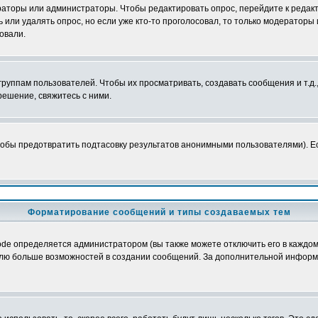
ераторы или администраторы. Чтобы редактировать опрос, перейдите к редакт
ь или удалять опрос, но если уже кто-то проголосовал, то только модераторы
овали.
уппам пользователей. Чтобы их просматривать, создавать сообщения и т.д.
ешение, свяжитесь с ними.
обы предотвратить подтасовку результатов анонимными пользователями). Если
Форматирование сообщений и типы создаваемых тем
e определяется администратором (вы также можете отключить его в каждом 
ователю больше возможностей в создании сообщений. За дополнительной инфо