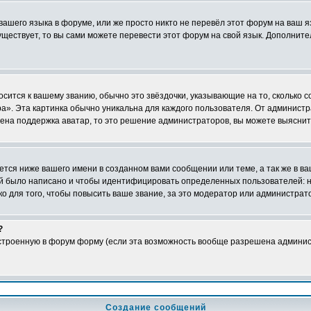
 вашего языка в форуме, или же просто никто не перевёл этот форум на ваш 
существует, то вы сами можете перевести этот форум на свой язык. Дополни
осится к вашему званию, обычно это звёздочки, указывающие на то, сколько 
». Эта картинка обычно уникальна для каждого пользователя. От администрат
чена поддержка аватар, то это решение администраторов, вы можете выяснит
тся ниже вашего имени в созданном вами сообщении или теме, а так же в ва
ний было написано и чтобы идентифицировать определенных пользователей:
 для того, чтобы повысить ваше звание, за это модератор или администрат
?
встроенную в форум форму (если эта возможность вообще разрешена админис
Создание сообщений