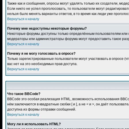
Также как и сообщения, опросы могут удалять только их создатели, мод
Если никто не успел проголосовать, то пользователи могут редактироват
нельзя было менять варианты ответов, в то время как люди уже проголос
Вернуться к началу
Почему мне недоступны некоторые форумы?
Некоторые форумы доступны только определённым пользователям или гр
модераторы или администраторы форума могут предоставить такое разр
Вернуться к началу
Почему я не могу голосовать в опросе?
Только зарегистрированные пользователи могут участвовать в опросе (чт
вас нет на это необходимых прав доступа.
Вернуться к началу
Что такое BBCode?
BBCode это особая реализация HTML, возможность использования BBCod
нём заключаются в квадратные скобки [ и ], а не < и >, он даёт польз
доступна из формы отправки сообщений.
Вернуться к началу
Могу ли я использовать HTML?